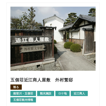
五個荘近江商人屋敷 外村繁邸
観る
能登川・五個荘
観光施設
ロケ地
近江商人
五個荘観光情報