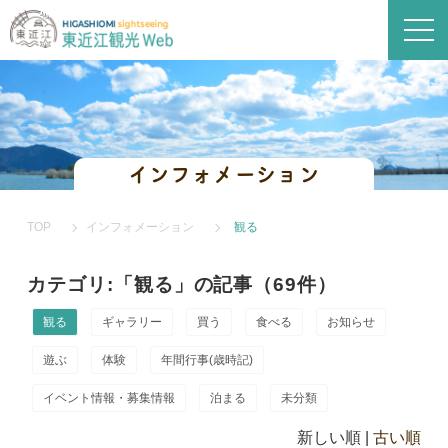
インフォメーション
TOP
インフォメーション
観る
カテゴリ:「観る」の記事（69件）
観る
ギャラリー
買う
食べる
お知らせ
遊ぶ
体験
年間行事(歳時記)
イベント情報・募集情報
泊まる
未分類
新しい順 |
古い順