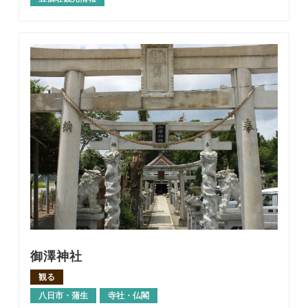
御澤神社
観る
八日市・蒲生
寺社・仏閣