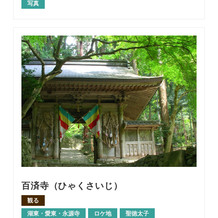
写真
百済寺（ひゃくさいじ）
観る
湖東・愛東・永源寺
ロケ地
聖徳太子