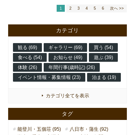
1
2
3
4
5
6
次へ >>
カテゴリ
観る (69)
ギャラリー (69)
買う (54)
食べる (54)
お知らせ (49)
遊ぶ (39)
体験 (26)
年間行事(歳時記) (26)
イベント情報・募集情報 (23)
泊まる (19)
カテゴリ全てを表示
タグ
能登川・五個荘 (95)
八日市・蒲生 (92)