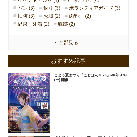
イベント・祭り (4)
いちご狩り (4)
パン (3)
釣り (3)
ボランティアガイド (3)
旧跡 (3)
お城 (2)
肉料理 (2)
温泉・外湯 (2)
戦跡 (2)
全部見る
おすすめ記事
ことう夏まつり「ことぼん2026」R8年８/８
(土) 開催