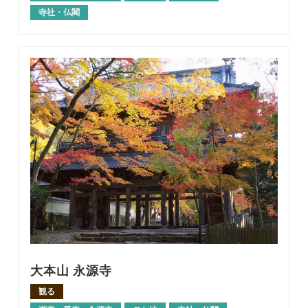
寺社・仏閣
大本山 永源寺
観る