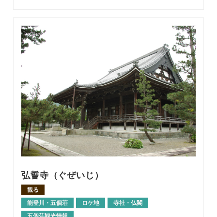
弘誓寺（ぐぜいじ）
観る
能登川・五個荘
ロケ地
寺社・仏閣
五個荘観光情報