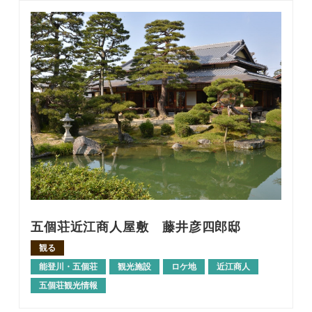
五個荘近江商人屋敷 藤井彦四郎邸
観る
能登川・五個荘
観光施設
ロケ地
近江商人
五個荘観光情報