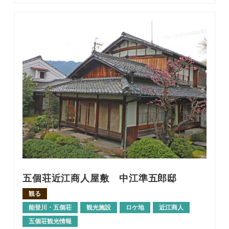
五個荘近江商人屋敷 中江準五郎邸
観る
能登川・五個荘
観光施設
ロケ地
近江商人
五個荘観光情報