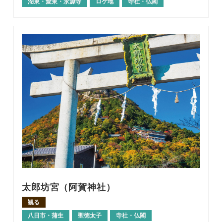
湖東・愛東・永源寺
ロケ地
寺社・仏閣
太郎坊宮（阿賀神社）
観る
八日市・蒲生
聖徳太子
寺社・仏閣