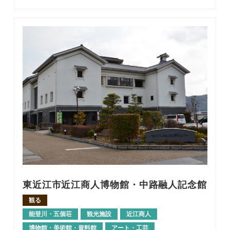
東近江市近江商人博物館・中路融人記念館
観る
能登川・五個荘
観光施設
近江商人
博物館・美術館・資料館
アート・工芸