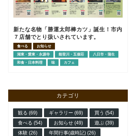
新たな名物「勝運太郎棒カツ」誕生！市内
７店舗でとり扱いされています。
食べる
お知らせ
湖東・愛東・永源寺
能登川・五個荘
八日市・蒲生
和食・日本料理
味
カフェ
カテゴリ
観る (69)
ギャラリー (69)
買う (54)
食べる (54)
お知らせ (49)
遊ぶ (39)
体験 (26)
年間行事(歳時記) (26)