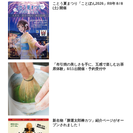
ことう夏まつり「ことぼん2026」R8年８/８
(土) 開催
「布引焼の美しさを手に、五感で楽しむお茶
席体験」8/11㊋開催・予約受付中
新名物「勝運太郎棒カツ」紹介ページがオー
プンされました！