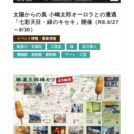
太陽からの風 小嶋太郎オーロラとの遭遇
「七彩天目・緑のキセキ」開催（R8.6/27
～8/30）
イベント情報・募集情報
能登川・五個荘
工芸品
味
近江商人
博物館・美術館・資料館
アート・工芸