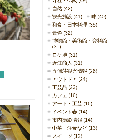
寺社・仏閣 (49)
自然 (42)
観光施設 (41)
味 (40)
和食・日本料理 (35)
景色 (32)
博物館・美術館・資料館
(31)
ロケ地 (31)
近江商人 (31)
五個荘観光情報 (26)
り
アウトドア (24)
工芸品 (23)
カフェ (16)
アート・工芸 (16)
イベント春 (14)
市内撮影情報 (14)
中華・洋食など (13)
スイーツ (12)