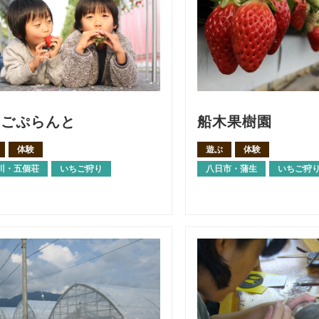
ちごぷらんと
船木果樹園
体験
遊ぶ
体験
川・五個荘
いちご狩り
八日市・蒲生
いちご狩