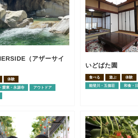
HERSIDE（アザーサイ
いどばた園
）
食べる
遊ぶ
体験
体験
能登川・五個荘
和食・
・愛東・永源寺
アウトドア