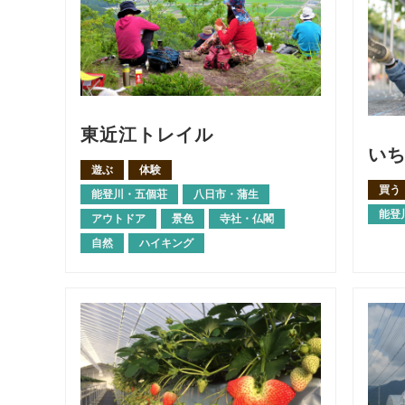
東近江トレイル
い
遊ぶ
体験
買う
能登川・五個荘
八日市・蒲生
能登
アウトドア
景色
寺社・仏閣
自然
ハイキング