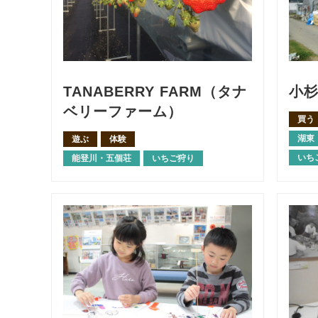
TANABERRY FARM（タナ
小
ベリーファーム）
買う
湖東
遊ぶ
体験
いち
能登川・五個荘
いちご狩り