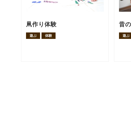
凧作り体験
昔
遊ぶ
体験
遊ぶ