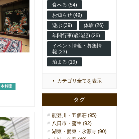
食べる (54)
お知らせ (49)
遊ぶ (39)
体験 (26)
年間行事(歳時記) (26)
イベント情報・募集情
報 (23)
泊まる (19)
カテゴリ全てを表示
日本料理
タグ
能登川・五個荘 (95)
八日市・蒲生 (92)
湖東・愛東・永源寺 (90)