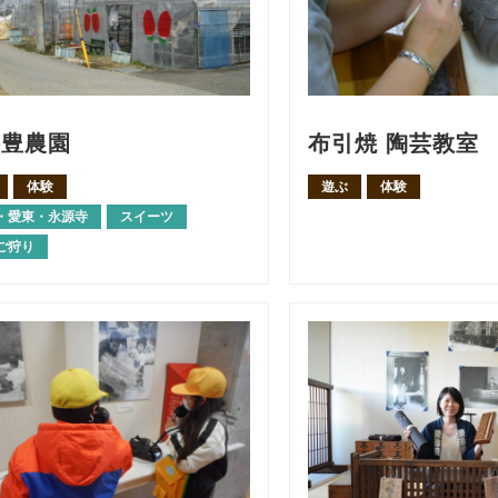
杉豊農園
布引焼 陶芸教室
体験
遊ぶ
体験
・愛東・永源寺
スイーツ
ご狩り