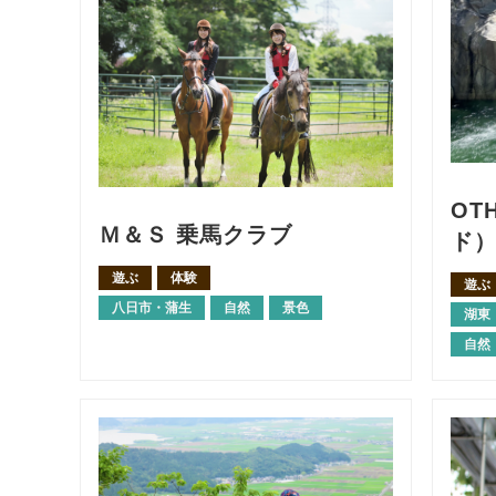
OT
Ｍ＆Ｓ 乗馬クラブ
ド
遊ぶ
体験
遊ぶ
八日市・蒲生
自然
景色
湖東
自然