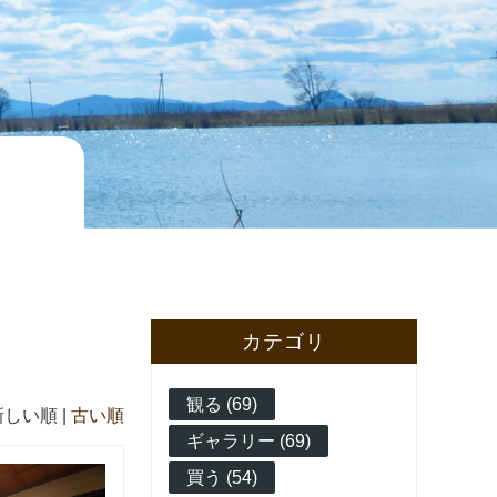
カテゴリ
観る (69)
新しい順 |
古い順
ギャラリー (69)
買う (54)