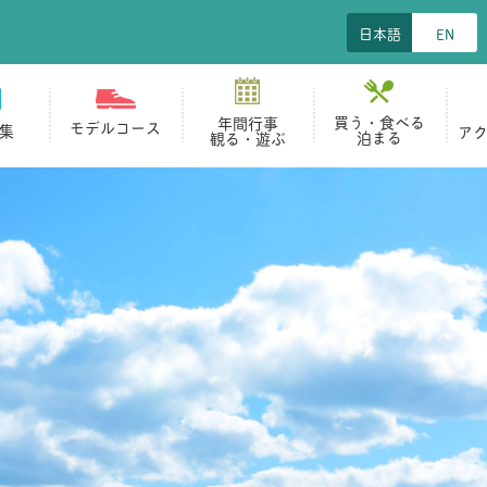
日本語
EN
買う・食べる
年間行事
モデルコース
集
ア
泊まる
観る・遊ぶ