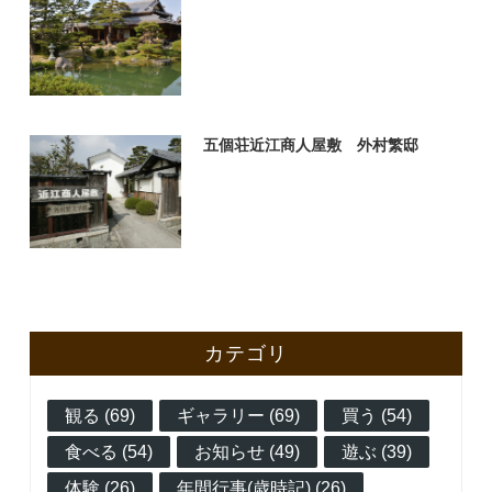
五個荘近江商人屋敷 外村繁邸
カテゴリ
観る (69)
ギャラリー (69)
買う (54)
食べる (54)
お知らせ (49)
遊ぶ (39)
体験 (26)
年間行事(歳時記) (26)