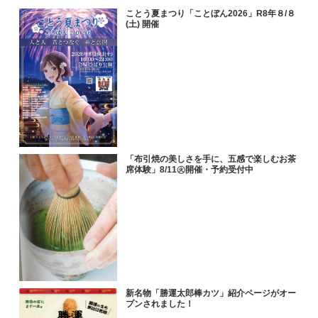
ことう夏まつり「ことぼん2026」R8年８/８
(土) 開催
「布引焼の美しさを手に、五感で楽しむお茶
席体験」8/11㊋開催・予約受付中
新名物「勝運太郎棒カツ」紹介ページがオー
プンされました！