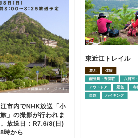
東近江トレイル
遊ぶ
体験
能登川・五個荘
八日市
アウトドア
景色
寺
自然
ハイキング
江市内でNHK放送「小
な旅」の撮影が行われま
。放送日：R7.6/8(日)
8時から