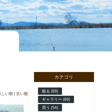
カテゴリ
観る (69)
新しい順 |
古い順
ギャラリー (69)
買う (54)