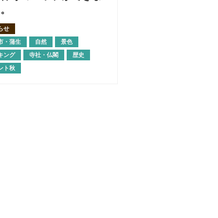
た。
らせ
市・蒲生
自然
景色
キング
寺社・仏閣
歴史
ント秋