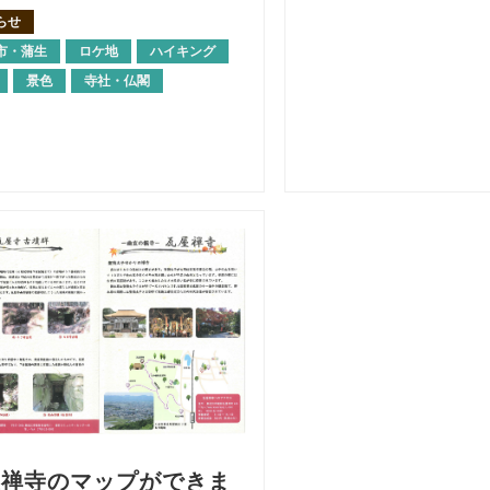
らせ
市・蒲生
ロケ地
ハイキング
景色
寺社・仏閣
屋禅寺のマップができま