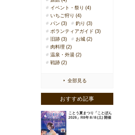
イベント・祭り (4)
いちご狩り (4)
パン (3)
釣り (3)
ボランティアガイド (3)
旧跡 (3)
お城 (2)
肉料理 (2)
温泉・外湯 (2)
戦跡 (2)
全部見る
おすすめ記事
ことう夏まつり「ことぼん
2026」R8年８/８(土) 開催