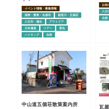
お知
イベント情報・募集情報
八日
湖東・愛東・永源寺
能登川・五個荘
自然
八日市・蒲生
アウトドア
日本遺産
ツアー
景色
ハイキング
自然
中山道五個荘散策案内所
瓦