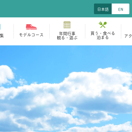
日本語
EN
買う・食べる
年間行事
モデルコース
集
ア
泊まる
観る・遊ぶ