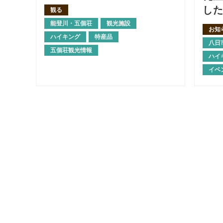
し
観る
能登川・五個荘
観光施設
お知
ハイキング
特産品
八日
五個荘観光情報
ハイ
イベ