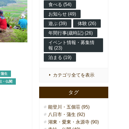
食べる (54)
お知らせ (49)
遊ぶ (39)
体験 (26)
年間行事(歳時記) (26)
イベント情報・募集情
報 (23)
泊まる (19)
・蒲生
カテゴリ全てを表示
社・仏閣
タグ
能登川・五個荘 (95)
八日市・蒲生 (92)
湖東・愛東・永源寺 (90)