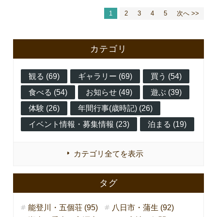
1
2
3
4
5
次へ >>
カテゴリ
観る (69)
ギャラリー (69)
買う (54)
食べる (54)
お知らせ (49)
遊ぶ (39)
体験 (26)
年間行事(歳時記) (26)
イベント情報・募集情報 (23)
泊まる (19)
カテゴリ全てを表示
タグ
能登川・五個荘 (95)
八日市・蒲生 (92)