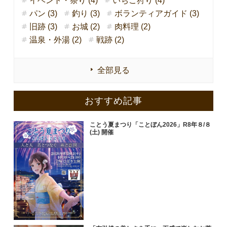
イベント・祭り (4)
いちご狩り (4)
パン (3)
釣り (3)
ボランティアガイド (3)
旧跡 (3)
お城 (2)
肉料理 (2)
温泉・外湯 (2)
戦跡 (2)
全部見る
おすすめ記事
ことう夏まつり「ことぼん2026」R8年８/８
(土) 開催