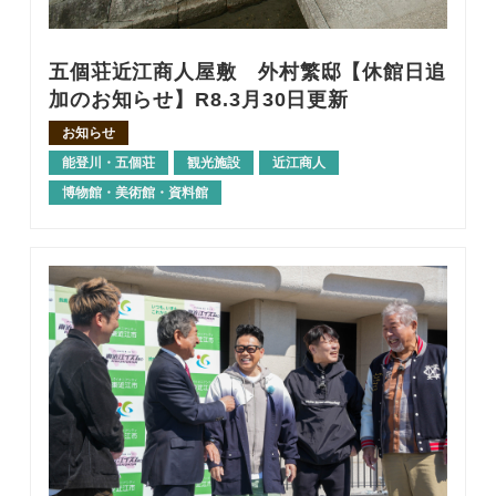
五個荘近江商人屋敷 外村繁邸【休館日追
加のお知らせ】R8.3月30日更新
お知らせ
能登川・五個荘
観光施設
近江商人
博物館・美術館・資料館