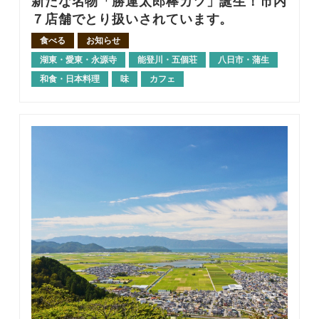
新たな名物「勝運太郎棒カツ」誕生！市内
７店舗でとり扱いされています。
食べる
お知らせ
湖東・愛東・永源寺
能登川・五個荘
八日市・蒲生
和食・日本料理
味
カフェ