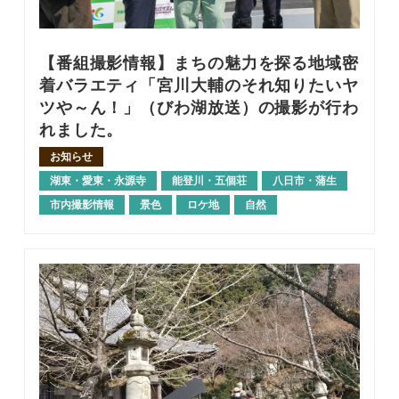
【番組撮影情報】まちの魅力を探る地域密
着バラエティ「宮川大輔のそれ知りたいヤ
ツや～ん！」（びわ湖放送）の撮影が行わ
れました。
お知らせ
湖東・愛東・永源寺
能登川・五個荘
八日市・蒲生
市内撮影情報
景色
ロケ地
自然