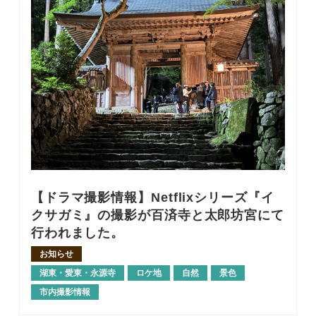
【ドラマ撮影情報】Netflixシリーズ『イ
クサガミ』の撮影が百済寺と太郎坊宮にて
行われました。
お知らせ
湖東・愛東・永源寺
ロケ地
自然
景色
市内撮影情報