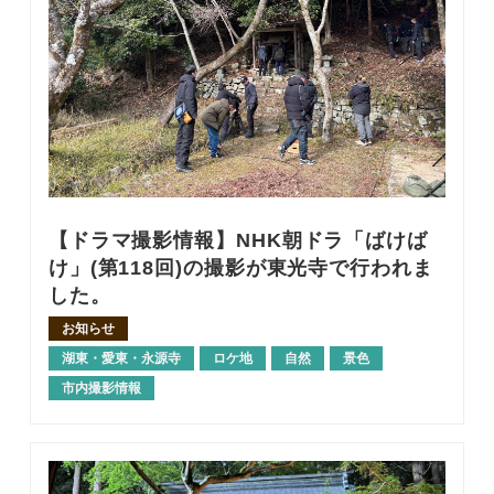
【ドラマ撮影情報】NHK朝ドラ「ばけば
け」(第118回)の撮影が東光寺で行われま
した。
お知らせ
湖東・愛東・永源寺
ロケ地
自然
景色
市内撮影情報