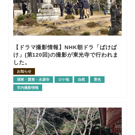
【ドラマ撮影情報】NHK朝ドラ「ばけば
け」(第120回)の撮影が東光寺で行われま
した。
お知らせ
湖東・愛東・永源寺
ロケ地
自然
景色
市内撮影情報