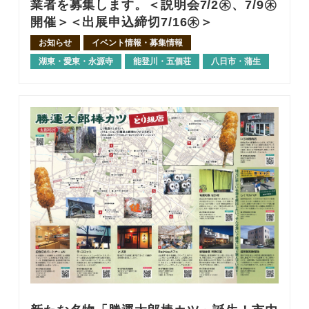
業者を募集します。＜説明会7/2㊍、7/9㊍
開催＞＜出展申込締切7/16㊍＞
お知らせ
イベント情報・募集情報
湖東・愛東・永源寺
能登川・五個荘
八日市・蒲生