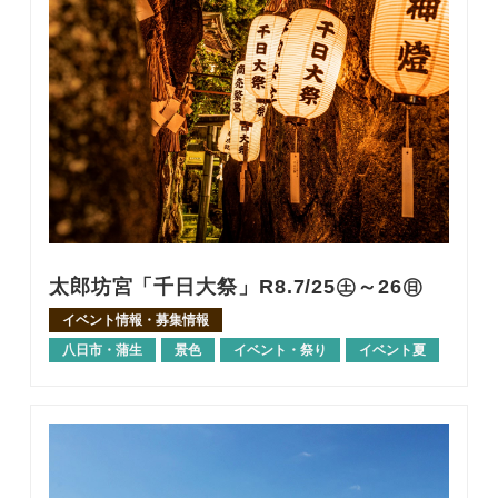
太郎坊宮「千日大祭」R8.7/25㊏～26㊐
イベント情報・募集情報
八日市・蒲生
景色
イベント・祭り
イベント夏