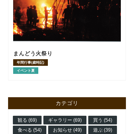
まんどう火祭り
年間行事(歳時記)
イベント夏
カテゴリ
観る (69)
ギャラリー (69)
買う (54)
食べる (54)
お知らせ (49)
遊ぶ (39)