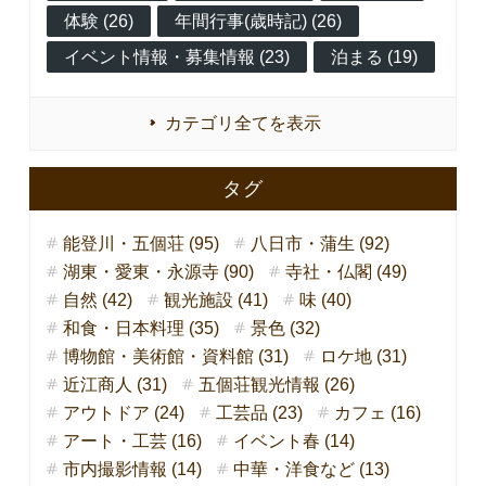
体験 (26)
年間行事(歳時記) (26)
イベント情報・募集情報 (23)
泊まる (19)
カテゴリ全てを表示
タグ
能登川・五個荘 (95)
八日市・蒲生 (92)
湖東・愛東・永源寺 (90)
寺社・仏閣 (49)
自然 (42)
観光施設 (41)
味 (40)
和食・日本料理 (35)
景色 (32)
博物館・美術館・資料館 (31)
ロケ地 (31)
近江商人 (31)
五個荘観光情報 (26)
アウトドア (24)
工芸品 (23)
カフェ (16)
アート・工芸 (16)
イベント春 (14)
市内撮影情報 (14)
中華・洋食など (13)