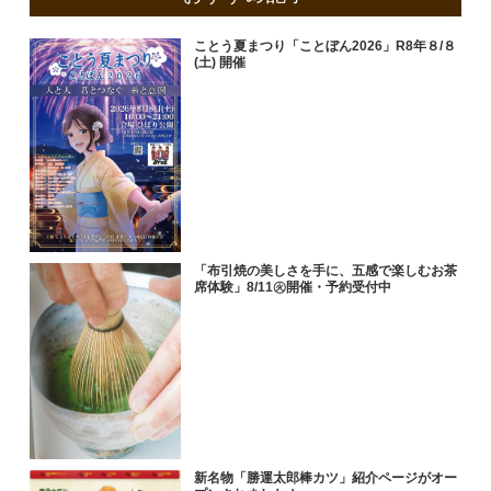
ことう夏まつり「ことぼん2026」R8年８/８
(土) 開催
「布引焼の美しさを手に、五感で楽しむお茶
席体験」8/11㊋開催・予約受付中
新名物「勝運太郎棒カツ」紹介ページがオー