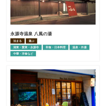
永源寺温泉 八風の湯
泊まる
遊ぶ
湖東・愛東・永源寺
和食・日本料理
温泉・外湯
中華・洋食など