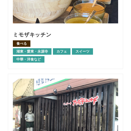
ミモザキッチン
食べる
湖東・愛東・永源寺
カフェ
スイーツ
中華・洋食など