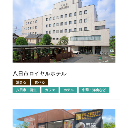
八日市ロイヤルホテル
泊まる
食べる
八日市・蒲生
カフェ
ホテル
中華・洋食など