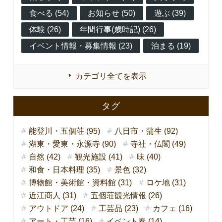
食べる (54)
お知らせ (50)
遊ぶ (39)
体験 (26)
年間行事(歳時記) (26)
イベント情報・募集情報 (23)
泊まる (19)
カテゴリ全てを表示
タグ
能登川・五個荘 (95)
八日市・蒲生 (92)
湖東・愛東・永源寺 (90)
寺社・仏閣 (49)
自然 (42)
観光施設 (41)
味 (40)
和食・日本料理 (35)
景色 (32)
博物館・美術館・資料館 (31)
ロケ地 (31)
近江商人 (31)
五個荘観光情報 (26)
アウトドア (24)
工芸品 (23)
カフェ (16)
アート・工芸 (16)
イベント春 (14)