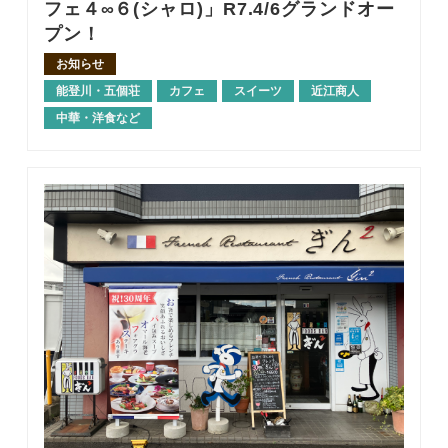
フェ４∞６(シャロ)」R7.4/6グランドオー
プン！
お知らせ
能登川・五個荘
カフェ
スイーツ
近江商人
中華・洋食など