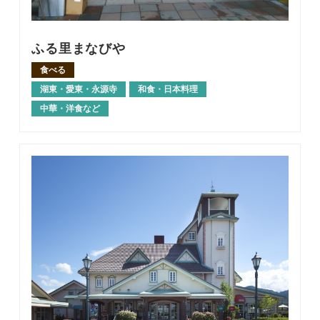
ふる里まなびや
食べる
湖東・愛東・永源寺
和食・日本料理
中華・洋食など