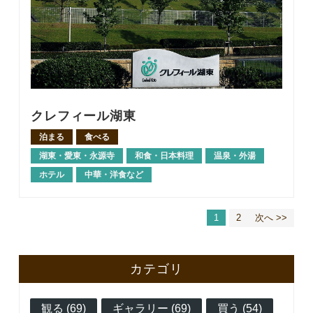
クレフィール湖東
泊まる
食べる
湖東・愛東・永源寺
和食・日本料理
温泉・外湯
ホテル
中華・洋食など
1
2
次へ >>
カテゴリ
観る (69)
ギャラリー (69)
買う (54)