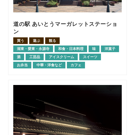
道の駅 あいとうマーガレットステーショ
ン
買う
遊ぶ
観る
湖東・愛東・永源寺
和食・日本料理
味
洋菓子
酒
工芸品
アイスクリーム
スイーツ
お弁当
中華・洋食など
カフェ