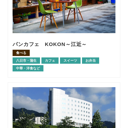
パンカフェ KOKON～江近～
食べる
八日市・蒲生
カフェ
スイーツ
お弁当
中華・洋食など