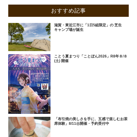
おすすめ記事
滋賀・東近江市に「1日5組限定」の 芝生
キャンプ場が誕生
ことう夏まつり「ことぼん2026」R8年８/８
(土) 開催
「布引焼の美しさを手に、五感で楽しむお茶
席体験」8/11㊋開催・予約受付中