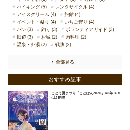
ハイキング (5)
レンタサイクル (4)
アイスクリーム (4)
旅館 (4)
イベント・祭り (4)
いちご狩り (4)
パン (3)
釣り (3)
ボランティアガイド (3)
旧跡 (3)
お城 (2)
肉料理 (2)
温泉・外湯 (2)
戦跡 (2)
全部見る
おすすめ記事
ことう夏まつり「ことぼん2026」R8年８/８
(土) 開催