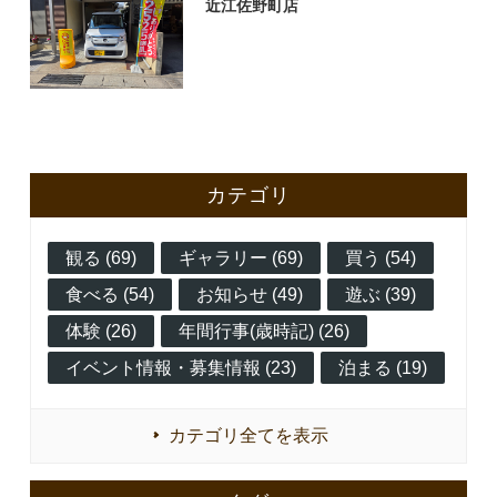
近江佐野町店
カテゴリ
観る (69)
ギャラリー (69)
買う (54)
食べる (54)
お知らせ (49)
遊ぶ (39)
体験 (26)
年間行事(歳時記) (26)
イベント情報・募集情報 (23)
泊まる (19)
カテゴリ全てを表示