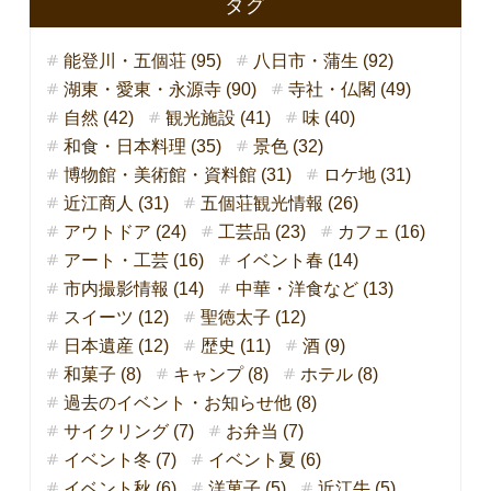
タグ
能登川・五個荘 (95)
八日市・蒲生 (92)
湖東・愛東・永源寺 (90)
寺社・仏閣 (49)
自然 (42)
観光施設 (41)
味 (40)
和食・日本料理 (35)
景色 (32)
博物館・美術館・資料館 (31)
ロケ地 (31)
近江商人 (31)
五個荘観光情報 (26)
アウトドア (24)
工芸品 (23)
カフェ (16)
アート・工芸 (16)
イベント春 (14)
市内撮影情報 (14)
中華・洋食など (13)
スイーツ (12)
聖徳太子 (12)
日本遺産 (12)
歴史 (11)
酒 (9)
和菓子 (8)
キャンプ (8)
ホテル (8)
過去のイベント・お知らせ他 (8)
サイクリング (7)
お弁当 (7)
イベント冬 (7)
イベント夏 (6)
イベント秋 (6)
洋菓子 (5)
近江牛 (5)