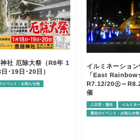
神社 厄除大祭（R8年 1
イルミネーション
8日･19日･20日）
「East Rainbo
R7.12/20㊏～R8.
のイベント・お知らせ他
催
八日市・蒲生
イルミネ
過去のイベント・お知らせ他