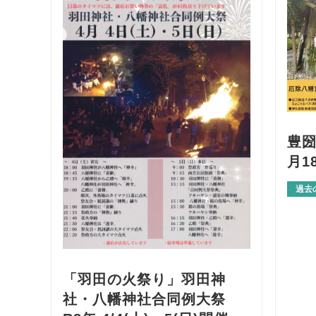
豊圀
月1
過去
「羽田の火祭り」羽田神
社・八幡神社合同例大祭