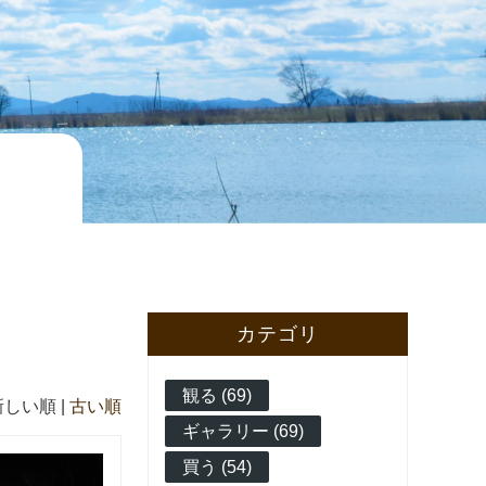
カテゴリ
観る (69)
新しい順 |
古い順
ギャラリー (69)
買う (54)