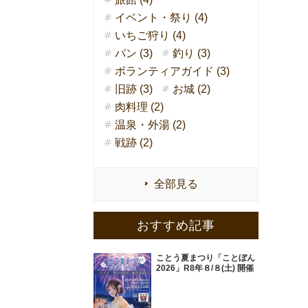
イベント・祭り (4)
いちご狩り (4)
パン (3)
釣り (3)
ボランティアガイド (3)
旧跡 (3)
お城 (2)
肉料理 (2)
温泉・外湯 (2)
戦跡 (2)
全部見る
おすすめ記事
ことう夏まつり「ことぼん
2026」R8年８/８(土) 開催