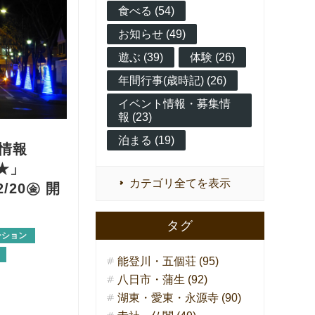
食べる (54)
お知らせ (49)
遊ぶ (39)
体験 (26)
年間行事(歳時記) (26)
イベント情報・募集情
報 (23)
泊まる (19)
情報
w★」
カテゴリ全てを表示
2/20㊎ 開
タグ
ーション
能登川・五個荘 (95)
八日市・蒲生 (92)
湖東・愛東・永源寺 (90)