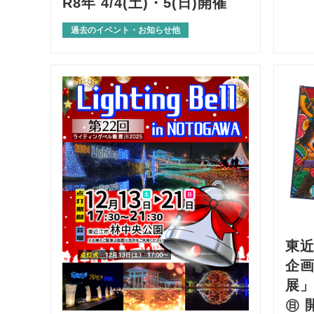
R8年 4/4(土)・5(日)開催
過去のイベント・お知らせ他
東
企
展」R
㊐ 