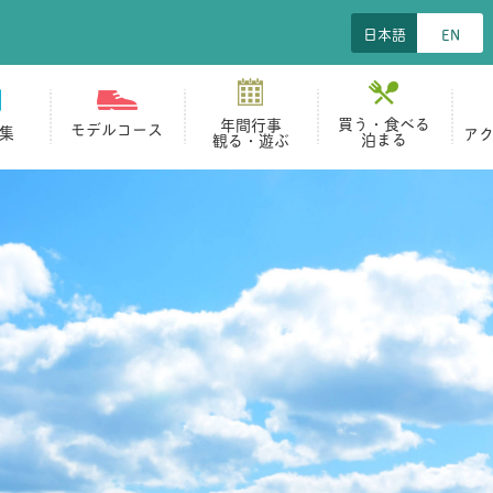
日本語
EN
買う・食べる
年間行事
モデルコース
集
ア
泊まる
観る・遊ぶ