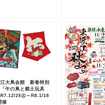
近江大凧会館 新春特別
画「午の凧と郷土玩具
7.12/25㊏～R8.1/18
開催