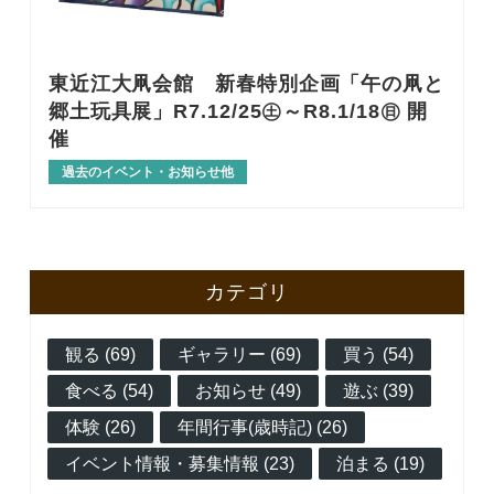
東近江大凧会館 新春特別企画「午の凧と
郷土玩具展」R7.12/25㊏～R8.1/18㊐ 開
催
過去のイベント・お知らせ他
カテゴリ
観る (69)
ギャラリー (69)
買う (54)
食べる (54)
お知らせ (49)
遊ぶ (39)
体験 (26)
年間行事(歳時記) (26)
イベント情報・募集情報 (23)
泊まる (19)