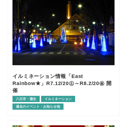
イルミネーション情報「East
Rainbow★」R7.12/20㊏～R8.2/20㊎ 開
催
八日市・蒲生
イルミネーション
過去のイベント・お知らせ他