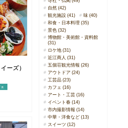
寺社・仏閣 (49)
自然 (42)
観光施設 (41)
味 (40)
和食・日本料理 (35)
景色 (32)
博物館・美術館・資料館
(31)
ロケ地 (31)
近江商人 (31)
五個荘観光情報 (26)
（イーズ）
アウトドア (24)
工芸品 (23)
カフェ (16)
フェ
アート・工芸 (16)
イベント春 (14)
市内撮影情報 (14)
中華・洋食など (13)
スイーツ (12)