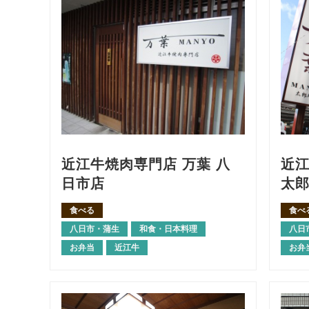
近江牛焼肉専門店 万葉 八
近江
日市店
太
食べる
食べ
八日市・蒲生
和食・日本料理
八日
お弁当
近江牛
お弁