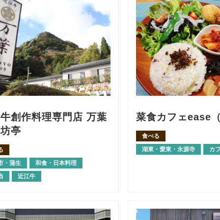
牛創作料理専門店 万葉
菜食カフェease
郎坊亭
食べる
湖東・愛東・永源寺
カ
る
市・蒲生
和食・日本料理
当
近江牛