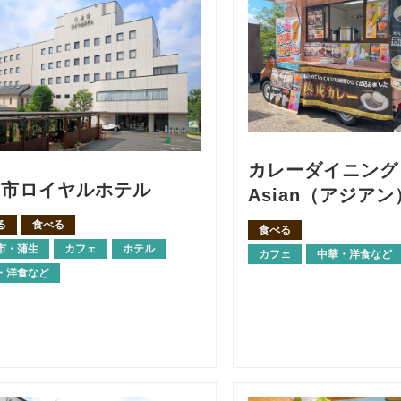
カレーダイニン
日市ロイヤルホテル
Asian（アジアン
る
食べる
食べる
市・蒲生
カフェ
ホテル
カフェ
中華・洋食など
・洋食など