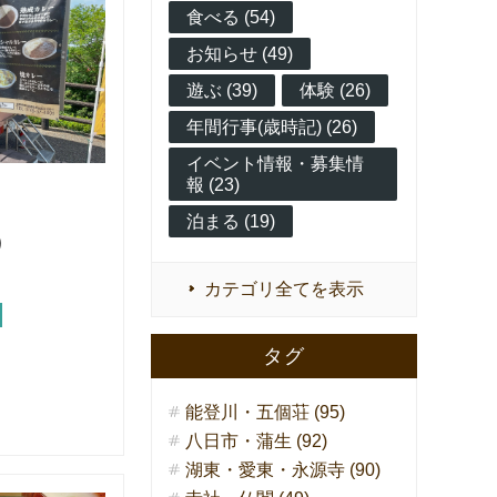
食べる (54)
お知らせ (49)
遊ぶ (39)
体験 (26)
年間行事(歳時記) (26)
イベント情報・募集情
報 (23)
グ
泊まる (19)
）
カテゴリ全てを表示
タグ
能登川・五個荘 (95)
八日市・蒲生 (92)
湖東・愛東・永源寺 (90)