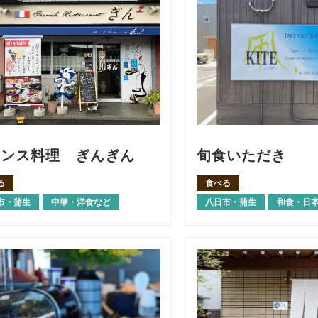
ランス料理 ぎんぎん
旬食いただき
る
食べる
市・蒲生
中華・洋食など
八日市・蒲生
和食・日