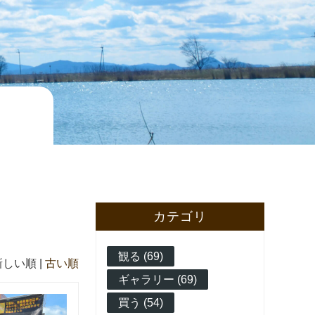
カテゴリ
観る (69)
新しい順 |
古い順
ギャラリー (69)
買う (54)