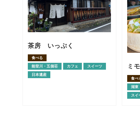
茶房 いっぷく
食べる
ミ
能登川・五個荘
カフェ
スイーツ
日本遺産
食べ
湖東
スイ