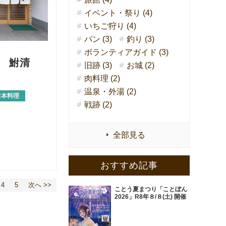
イベント・祭り (4)
いちご狩り (4)
パン (3)
釣り (3)
ボランティアガイド (3)
 鮒清
旧跡 (3)
お城 (2)
肉料理 (2)
温泉・外湯 (2)
日本料理
戦跡 (2)
全部見る
おすすめ記事
4
5
次へ >>
ことう夏まつり「ことぼん
2026」R8年８/８(土) 開催