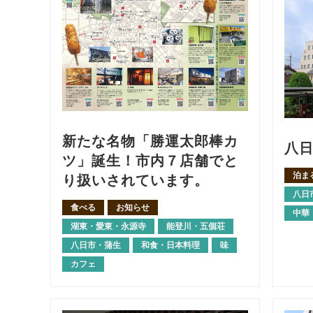
新たな名物「勝運太郎棒カ
八
ツ」誕生！市内７店舗でと
泊ま
り扱いされています。
八日
食べる
お知らせ
中華
湖東・愛東・永源寺
能登川・五個荘
八日市・蒲生
和食・日本料理
味
カフェ