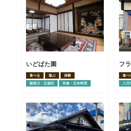
いどばた園
フ
食べる
遊ぶ
体験
食べ
能登川・五個荘
和食・日本料理
八日