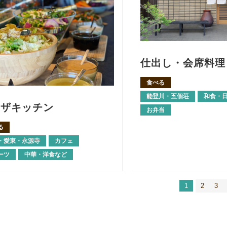
仕出し・会席料理
食べる
能登川・五個荘
和食・
モザキッチン
お弁当
る
・愛東・永源寺
カフェ
ーツ
中華・洋食など
1
2
3