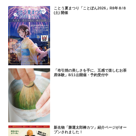
ことう夏まつり「ことぼん2026」R8年８/８
(土) 開催
「布引焼の美しさを手に、五感で楽しむお茶
席体験」8/11㊋開催・予約受付中
新名物「勝運太郎棒カツ」紹介ページがオー
プンされました！