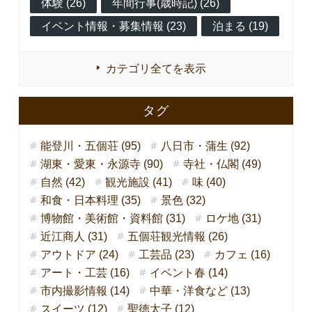
体験 (26)
年間行事(歳時記) (26)
イベント情報・募集情報 (23)
泊まる (19)
カテゴリ全てを表示
タグ
能登川・五個荘 (95)
八日市・蒲生 (92)
湖東・愛東・永源寺 (90)
寺社・仏閣 (49)
自然 (42)
観光施設 (41)
味 (40)
和食・日本料理 (35)
景色 (32)
博物館・美術館・資料館 (31)
ロケ地 (31)
近江商人 (31)
五個荘観光情報 (26)
アウトドア (24)
工芸品 (23)
カフェ (16)
アート・工芸 (16)
イベント春 (14)
市内撮影情報 (14)
中華・洋食など (13)
スイーツ (12)
聖徳太子 (12)