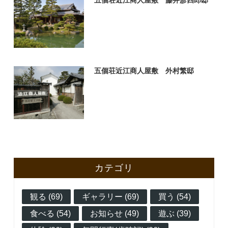
五個荘近江商人屋敷 外村繁邸
カテゴリ
観る (69)
ギャラリー (69)
買う (54)
食べる (54)
お知らせ (49)
遊ぶ (39)