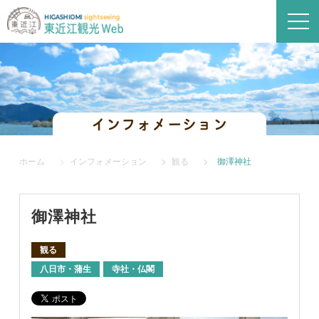
インフォメーション
ホーム
インフォメーション
観る
御澤神社
御澤神社
観る
八日市・蒲生
寺社・仏閣