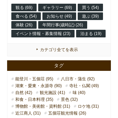
観る (69)
ギャラリー (69)
買う (54)
食べる (54)
お知らせ (49)
遊ぶ (39)
体験 (26)
年間行事(歳時記) (26)
イベント情報・募集情報 (23)
泊まる (19)
カテゴリ全てを表示
タグ
能登川・五個荘 (95)
八日市・蒲生 (92)
湖東・愛東・永源寺 (90)
寺社・仏閣 (49)
自然 (42)
観光施設 (41)
味 (40)
和食・日本料理 (35)
景色 (32)
博物館・美術館・資料館 (31)
ロケ地 (31)
近江商人 (31)
五個荘観光情報 (26)