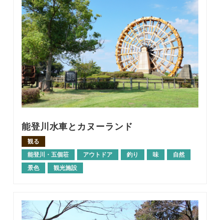
能登川水車とカヌーランド
観る
能登川・五個荘
アウトドア
釣り
味
自然
景色
観光施設