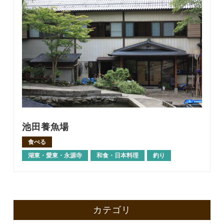
池田養魚場
食べる
湖東・愛東・永源寺
和食・日本料理
釣り
カテゴリ