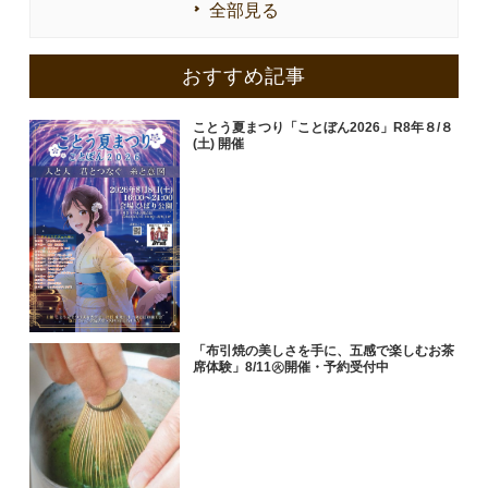
全部見る
おすすめ記事
ことう夏まつり「ことぼん2026」R8年８/８
(土) 開催
「布引焼の美しさを手に、五感で楽しむお茶
席体験」8/11㊋開催・予約受付中