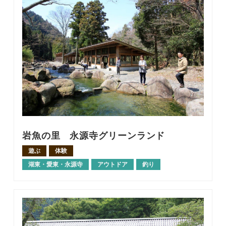
岩魚の里 永源寺グリーンランド
遊ぶ
体験
湖東・愛東・永源寺
アウトドア
釣り