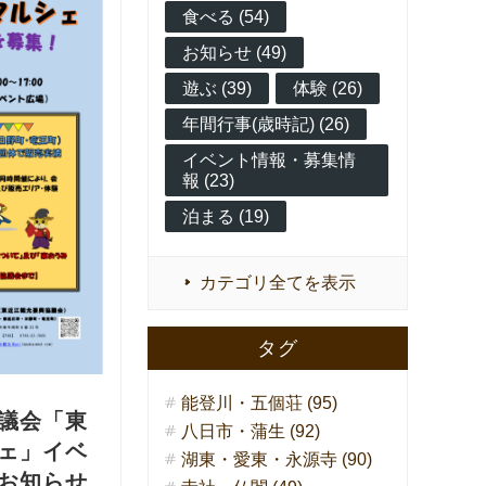
食べる (54)
お知らせ (49)
遊ぶ (39)
体験 (26)
年間行事(歳時記) (26)
イベント情報・募集情
報 (23)
泊まる (19)
カテゴリ全てを表示
タグ
能登川・五個荘 (95)
議会「東
八日市・蒲生 (92)
ェ」イベ
湖東・愛東・永源寺 (90)
お知らせ