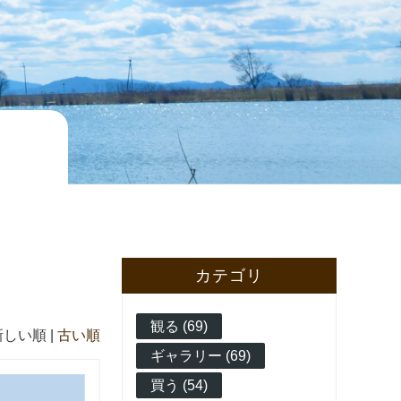
カテゴリ
観る (69)
新しい順 |
古い順
ギャラリー (69)
買う (54)