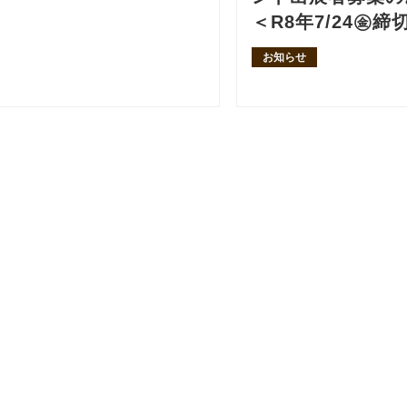
＜R8年7/24㊎締
お知らせ