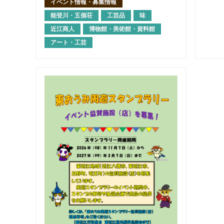
イベント情報・募集情報
能登川・五個荘
工芸品
味
近江商人
博物館・美術館・資料館
アート・工芸