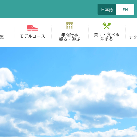
日本語
EN
買う・食べる
年間行事
モデルコース
集
ア
泊まる
観る・遊ぶ