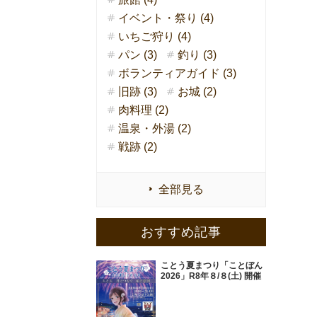
イベント・祭り (4)
いちご狩り (4)
パン (3)
釣り (3)
ボランティアガイド (3)
旧跡 (3)
お城 (2)
肉料理 (2)
温泉・外湯 (2)
戦跡 (2)
全部見る
おすすめ記事
ことう夏まつり「ことぼん
2026」R8年８/８(土) 開催