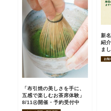
新
紹
ま
お知
「布引焼の美しさを手に、
五感で楽しむお茶席体験」
8/11㊋開催・予約受付中