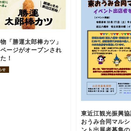
名物「勝運太郎棒カツ」
介ページがオープンされ
した！
らせ
東近江観光振興協
おうみ合同マルシ
ント出展者募集の