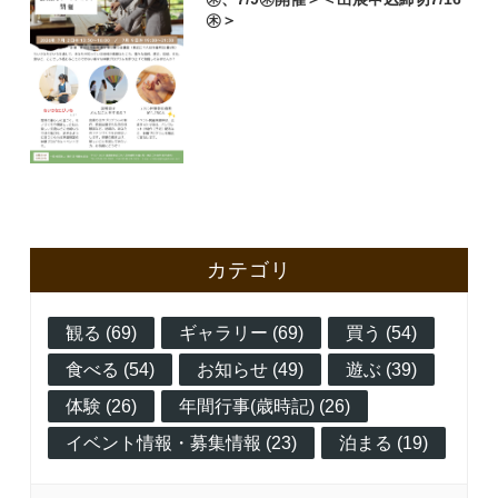
㊍＞
カテゴリ
観る (69)
ギャラリー (69)
買う (54)
食べる (54)
お知らせ (49)
遊ぶ (39)
体験 (26)
年間行事(歳時記) (26)
イベント情報・募集情報 (23)
泊まる (19)