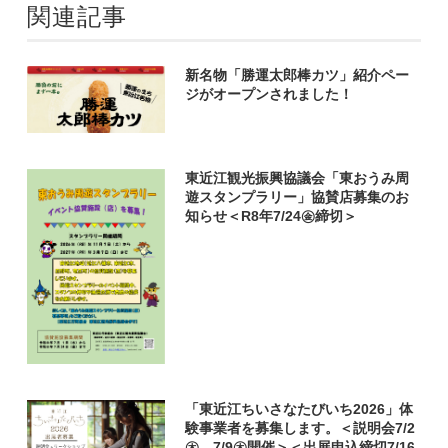
関連記事
新名物「勝運太郎棒カツ」紹介ペー
ジがオープンされました！
東近江観光振興協議会「東おうみ周
遊スタンプラリー」協賛店募集のお
知らせ＜R8年7/24㊎締切＞
「東近江ちいさなたびいち2026」体
験事業者を募集します。＜説明会7/2
㊍、7/9㊍開催＞＜出展申込締切7/16