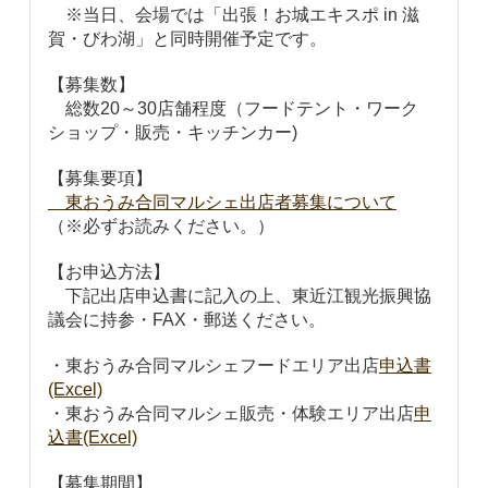
※当日、会場では「出張！お城エキスポ in 滋
賀・びわ湖」と同時開催予定です。
【募集数】
総数20～30店舗程度（フードテント・ワーク
ショップ・販売・キッチンカー)
【募集要項】
東おうみ合同マルシェ出店者募集について
（※必ずお読みください。）
【お申込方法】
下記出店申込書に記入の上、東近江観光振興協
議会に持参・FAX・郵送ください。
・
東おうみ合同マルシェフードエリア出店
申込書
(Excel)
・
東おうみ合同マルシェ販売・体験エリア出店
申
込書(Excel)
【募集期間】