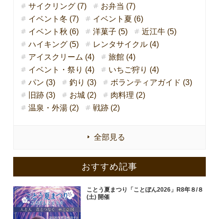
サイクリング (7)
お弁当 (7)
イベント冬 (7)
イベント夏 (6)
イベント秋 (6)
洋菓子 (5)
近江牛 (5)
ハイキング (5)
レンタサイクル (4)
アイスクリーム (4)
旅館 (4)
イベント・祭り (4)
いちご狩り (4)
パン (3)
釣り (3)
ボランティアガイド (3)
旧跡 (3)
お城 (2)
肉料理 (2)
温泉・外湯 (2)
戦跡 (2)
全部見る
おすすめ記事
ことう夏まつり「ことぼん2026」R8年８/８
(土) 開催