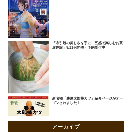
「布引焼の美しさを手に、五感で楽しむお茶
席体験」8/11㊋開催・予約受付中
新名物「勝運太郎棒カツ」紹介ページがオー
プンされました！
アーカイブ