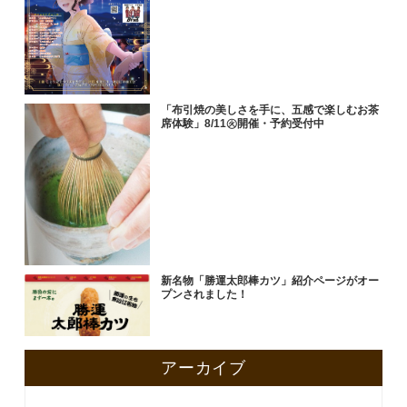
「布引焼の美しさを手に、五感で楽しむお茶
席体験」8/11㊋開催・予約受付中
新名物「勝運太郎棒カツ」紹介ページがオー
プンされました！
アーカイブ