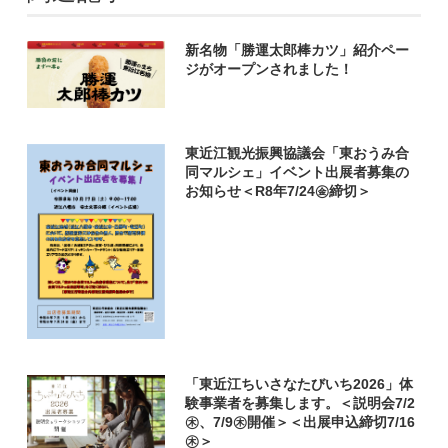
新名物「勝運太郎棒カツ」紹介ペー
ジがオープンされました！
東近江観光振興協議会「東おうみ合
同マルシェ」イベント出展者募集の
お知らせ＜R8年7/24㊎締切＞
「東近江ちいさなたびいち2026」体
験事業者を募集します。＜説明会7/2
㊍、7/9㊍開催＞＜出展申込締切7/16
㊍＞