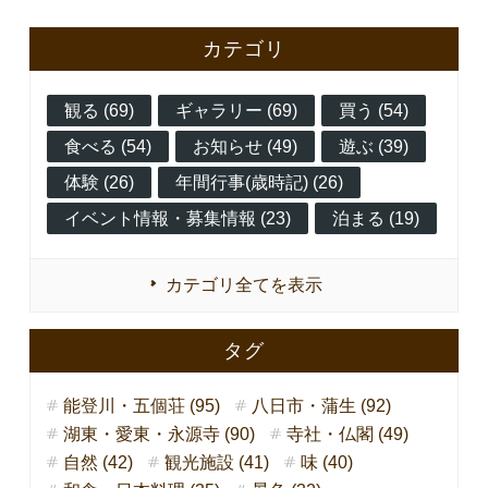
カテゴリ
観る (69)
ギャラリー (69)
買う (54)
食べる (54)
お知らせ (49)
遊ぶ (39)
体験 (26)
年間行事(歳時記) (26)
イベント情報・募集情報 (23)
泊まる (19)
カテゴリ全てを表示
タグ
能登川・五個荘 (95)
八日市・蒲生 (92)
湖東・愛東・永源寺 (90)
寺社・仏閣 (49)
自然 (42)
観光施設 (41)
味 (40)