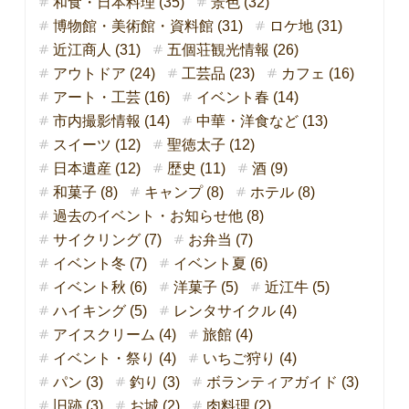
和食・日本料理 (35)
景色 (32)
博物館・美術館・資料館 (31)
ロケ地 (31)
近江商人 (31)
五個荘観光情報 (26)
アウトドア (24)
工芸品 (23)
カフェ (16)
アート・工芸 (16)
イベント春 (14)
市内撮影情報 (14)
中華・洋食など (13)
スイーツ (12)
聖徳太子 (12)
日本遺産 (12)
歴史 (11)
酒 (9)
和菓子 (8)
キャンプ (8)
ホテル (8)
過去のイベント・お知らせ他 (8)
サイクリング (7)
お弁当 (7)
イベント冬 (7)
イベント夏 (6)
イベント秋 (6)
洋菓子 (5)
近江牛 (5)
ハイキング (5)
レンタサイクル (4)
アイスクリーム (4)
旅館 (4)
イベント・祭り (4)
いちご狩り (4)
パン (3)
釣り (3)
ボランティアガイド (3)
旧跡 (3)
お城 (2)
肉料理 (2)