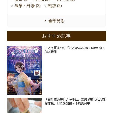
温泉・外湯 (2)
戦跡 (2)
全部見る
おすすめ記事
ことう夏まつり「ことぼん2026」R8年８/８
(土) 開催
「布引焼の美しさを手に、五感で楽しむお茶
席体験」8/11㊋開催・予約受付中