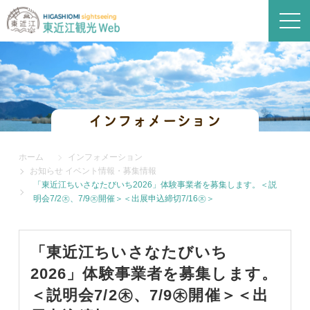
インフォメーション
ホーム
インフォメーション
お知らせ
イベント情報・募集情報
「東近江ちいさなたびいち2026」体験事業者を募集します。＜説
明会7/2㊍、7/9㊍開催＞＜出展申込締切7/16㊍＞
「東近江ちいさなたびいち
2026」体験事業者を募集します。
＜説明会7/2㊍、7/9㊍開催＞＜出