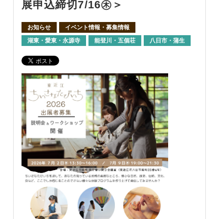
展申込締切7/16㊍＞
お知らせ
イベント情報・募集情報
湖東・愛東・永源寺
能登川・五個荘
八日市・蒲生