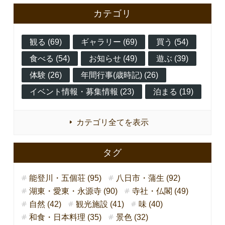
カテゴリ
観る (69)
ギャラリー (69)
買う (54)
食べる (54)
お知らせ (49)
遊ぶ (39)
体験 (26)
年間行事(歳時記) (26)
イベント情報・募集情報 (23)
泊まる (19)
カテゴリ全てを表示
タグ
能登川・五個荘 (95)
八日市・蒲生 (92)
湖東・愛東・永源寺 (90)
寺社・仏閣 (49)
自然 (42)
観光施設 (41)
味 (40)
和食・日本料理 (35)
景色 (32)