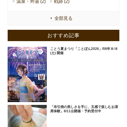
温泉・外湯 (2)
戦跡 (2)
全部見る
おすすめ記事
ことう夏まつり「ことぼん2026」R8年８/８
(土) 開催
「布引焼の美しさを手に、五感で楽しむお茶
席体験」8/11㊋開催・予約受付中