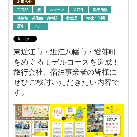
お知らせ
工芸品
酒
スイーツ
近江牛
観光施設
博物館・美術館・資料館
特産品
寺社・仏閣
歴史
ツアー
東近江市・近江八幡市・愛荘町
をめぐるモデルコースを造成！
旅行会社、宿泊事業者の皆様に
ぜひご検討いただきたい内容で
す。