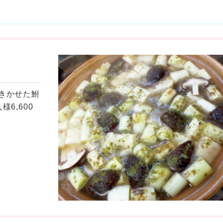
きかせた鮒
6,600