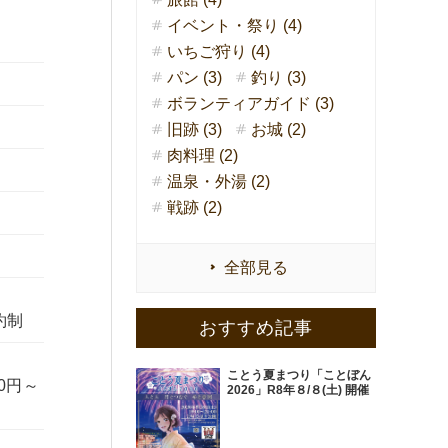
イベント・祭り (4)
いちご狩り (4)
パン (3)
釣り (3)
ボランティアガイド (3)
旧跡 (3)
お城 (2)
肉料理 (2)
温泉・外湯 (2)
戦跡 (2)
全部見る
予約制
おすすめ記事
ことう夏まつり「ことぼん
0円～
2026」R8年８/８(土) 開催