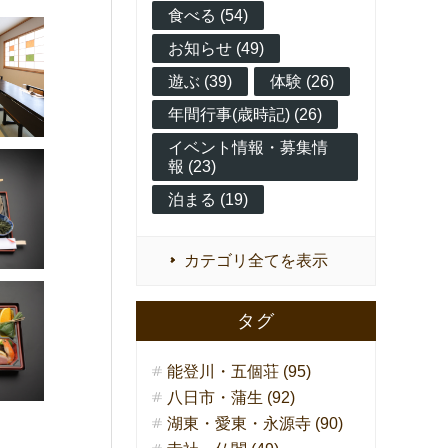
食べる (54)
お知らせ (49)
遊ぶ (39)
体験 (26)
年間行事(歳時記) (26)
イベント情報・募集情
報 (23)
泊まる (19)
カテゴリ全てを表示
タグ
能登川・五個荘 (95)
八日市・蒲生 (92)
湖東・愛東・永源寺 (90)