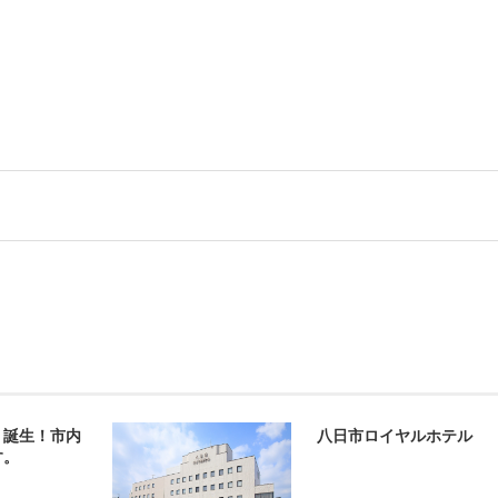
」誕生！市内
八日市ロイヤルホテル
す。