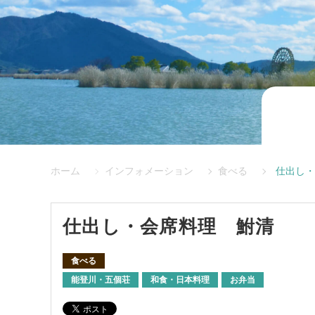
ホーム
インフォメーション
食べる
仕出し・
仕出し・会席料理 鮒清
食べる
能登川・五個荘
和食・日本料理
お弁当