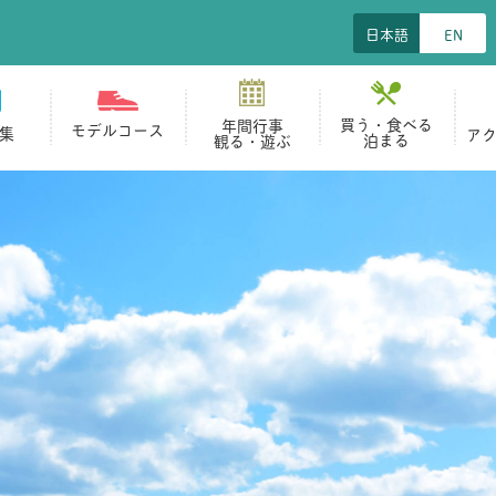
日本語
EN
買う・食べる
年間行事
モデルコース
集
ア
泊まる
観る・遊ぶ