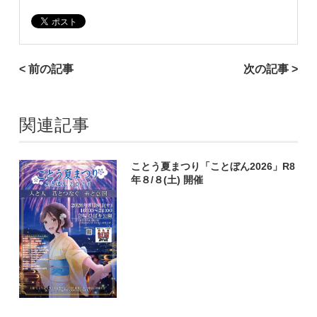
< 前の記事
次の記事 >
関連記事
ことう夏まつり「ことぼん2026」R8
年８/８(土) 開催