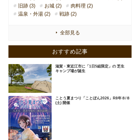
旧跡 (3)
お城 (2)
肉料理 (2)
温泉・外湯 (2)
戦跡 (2)
全部見る
おすすめ記事
滋賀・東近江市に「1日5組限定」の 芝生
キャンプ場が誕生
ことう夏まつり「ことぼん2026」R8年８/８
(土) 開催