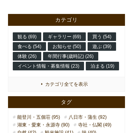
カテゴリ
観る (69)
ギャラリー (69)
買う (54)
食べる (54)
お知らせ (50)
遊ぶ (39)
体験 (26)
年間行事(歳時記) (26)
イベント情報・募集情報 (23)
泊まる (19)
カテゴリ全てを表示
タグ
能登川・五個荘 (95)
八日市・蒲生 (92)
湖東・愛東・永源寺 (90)
寺社・仏閣 (49)
自然 (42)
観光施設 (41)
味 (40)