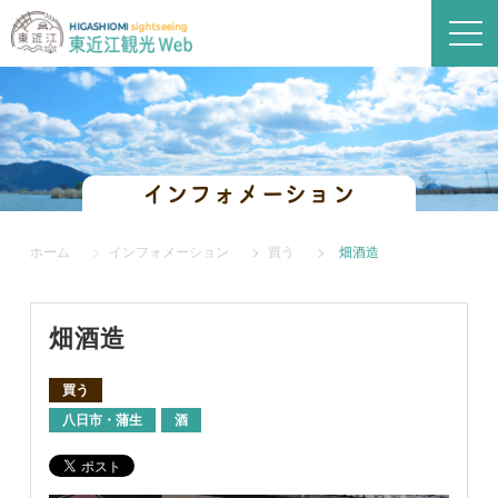
インフォメーション
ホーム
インフォメーション
買う
畑酒造
畑酒造
買う
八日市・蒲生
酒