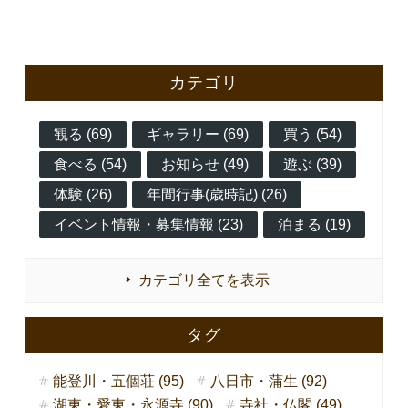
カテゴリ
観る (69)
ギャラリー (69)
買う (54)
食べる (54)
お知らせ (49)
遊ぶ (39)
体験 (26)
年間行事(歳時記) (26)
イベント情報・募集情報 (23)
泊まる (19)
カテゴリ全てを表示
タグ
能登川・五個荘 (95)
八日市・蒲生 (92)
湖東・愛東・永源寺 (90)
寺社・仏閣 (49)