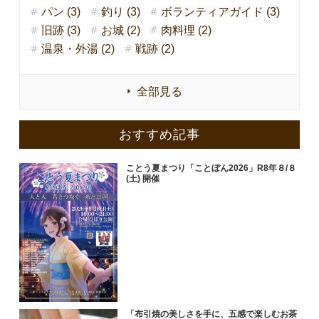
パン (3)
釣り (3)
ボランティアガイド (3)
旧跡 (3)
お城 (2)
肉料理 (2)
温泉・外湯 (2)
戦跡 (2)
全部見る
おすすめ記事
ことう夏まつり「ことぼん2026」R8年８/８
(土) 開催
「布引焼の美しさを手に、五感で楽しむお茶