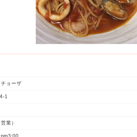
リチョーザ
-1
 営業）
pm3:00