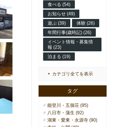
食べる (54)
お知らせ (49)
遊ぶ (39)
体験 (26)
年間行事(歳時記) (26)
イベント情報・募集情
報 (23)
泊まる (19)
カテゴリ全てを表示
タグ
能登川・五個荘 (95)
八日市・蒲生 (92)
湖東・愛東・永源寺 (90)