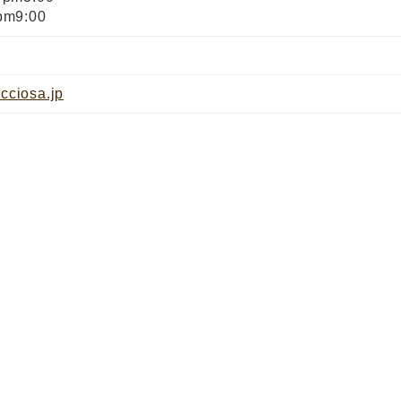
m9:00
icciosa.jp