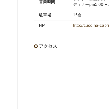
営業時間
ディナーpm5:00〜p
駐車場
16台
HP
http://cuccina-capr
アクセス