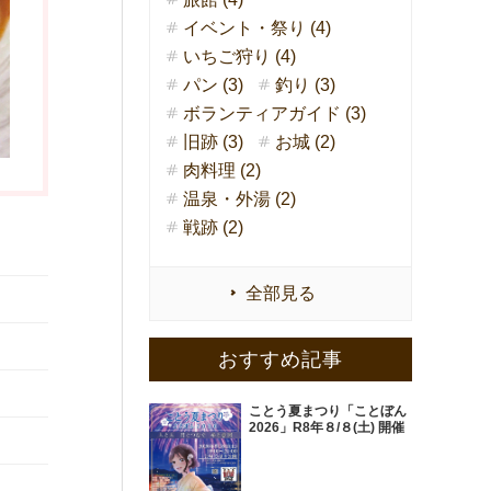
イベント・祭り (4)
いちご狩り (4)
パン (3)
釣り (3)
ボランティアガイド (3)
旧跡 (3)
お城 (2)
肉料理 (2)
温泉・外湯 (2)
戦跡 (2)
全部見る
おすすめ記事
ことう夏まつり「ことぼん
2026」R8年８/８(土) 開催