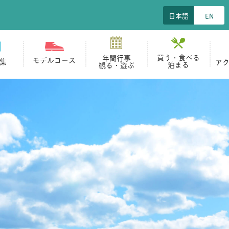
日本語
EN
買う・食べる
年間行事
モデルコース
集
ア
泊まる
観る・遊ぶ