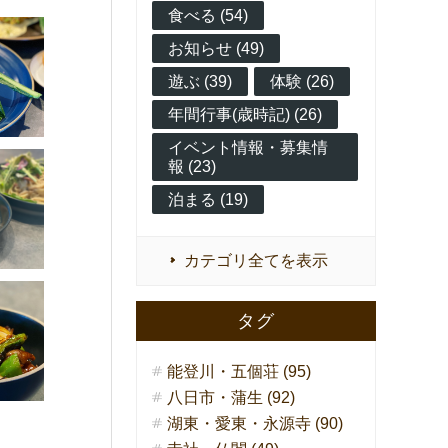
食べる (54)
お知らせ (49)
遊ぶ (39)
体験 (26)
年間行事(歳時記) (26)
イベント情報・募集情
報 (23)
泊まる (19)
カテゴリ全てを表示
タグ
能登川・五個荘 (95)
八日市・蒲生 (92)
湖東・愛東・永源寺 (90)