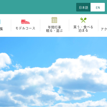
日本語
EN
買う・食べる
年間行事
モデルコース
集
ア
泊まる
観る・遊ぶ