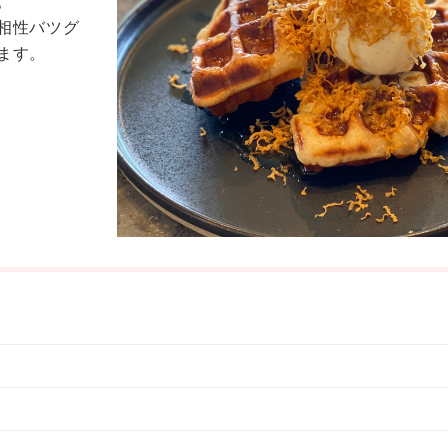
。
相性バツグ
ます。