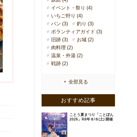
イベント・祭り (4)
いちご狩り (4)
パン (3)
釣り (3)
ボランティアガイド (3)
旧跡 (3)
お城 (2)
肉料理 (2)
温泉・外湯 (2)
戦跡 (2)
全部見る
おすすめ記事
ことう夏まつり「ことぼん
2026」R8年８/８(土) 開催