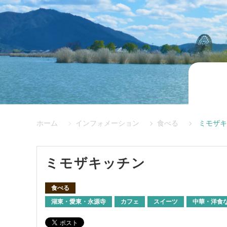
ホーム
インフォメーション
食べる
ミモザキ
ミモザキッチン
食べる
湖東・愛東・永源寺
カフェ
スイーツ
中華・洋食