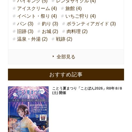
ハイキング (5)
レンタサイクル (4)
アイスクリーム (4)
旅館 (4)
イベント・祭り (4)
いちご狩り (4)
パン (3)
釣り (3)
ボランティアガイド (3)
旧跡 (3)
お城 (2)
肉料理 (2)
温泉・外湯 (2)
戦跡 (2)
全部見る
おすすめ記事
ことう夏まつり「ことぼん2026」R8年８/８
(土) 開催