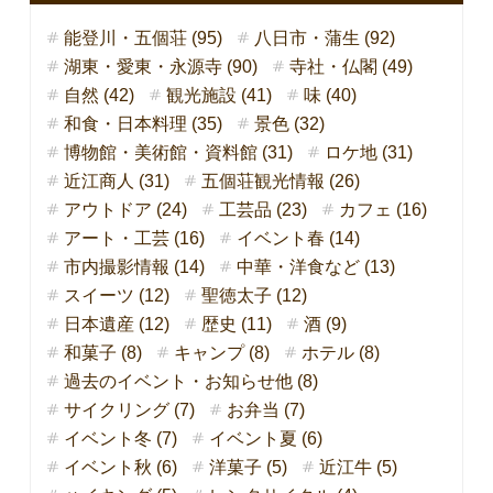
能登川・五個荘 (95)
八日市・蒲生 (92)
湖東・愛東・永源寺 (90)
寺社・仏閣 (49)
自然 (42)
観光施設 (41)
味 (40)
和食・日本料理 (35)
景色 (32)
博物館・美術館・資料館 (31)
ロケ地 (31)
近江商人 (31)
五個荘観光情報 (26)
アウトドア (24)
工芸品 (23)
カフェ (16)
アート・工芸 (16)
イベント春 (14)
市内撮影情報 (14)
中華・洋食など (13)
スイーツ (12)
聖徳太子 (12)
日本遺産 (12)
歴史 (11)
酒 (9)
和菓子 (8)
キャンプ (8)
ホテル (8)
過去のイベント・お知らせ他 (8)
サイクリング (7)
お弁当 (7)
イベント冬 (7)
イベント夏 (6)
イベント秋 (6)
洋菓子 (5)
近江牛 (5)