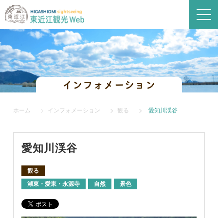
インフォメーション
ホーム
インフォメーション
観る
愛知川渓谷
愛知川渓谷
観る
湖東・愛東・永源寺
自然
景色