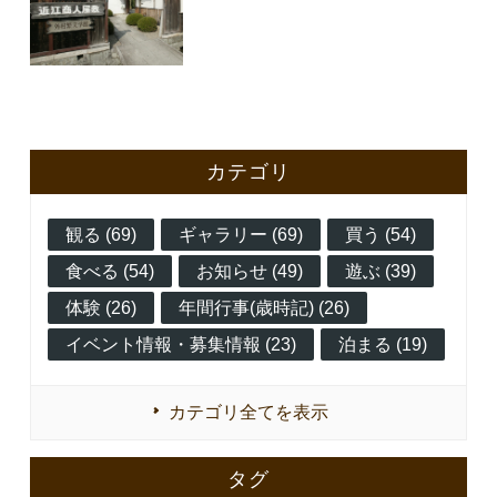
カテゴリ
観る (69)
ギャラリー (69)
買う (54)
食べる (54)
お知らせ (49)
遊ぶ (39)
体験 (26)
年間行事(歳時記) (26)
イベント情報・募集情報 (23)
泊まる (19)
カテゴリ全てを表示
タグ