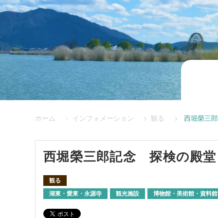
ホーム
インフォメーション
観る
西堀榮三郎
西堀榮三郎記念 探検の殿堂
観る
湖東・愛東・永源寺
観光施設
博物館・美術館・資料館