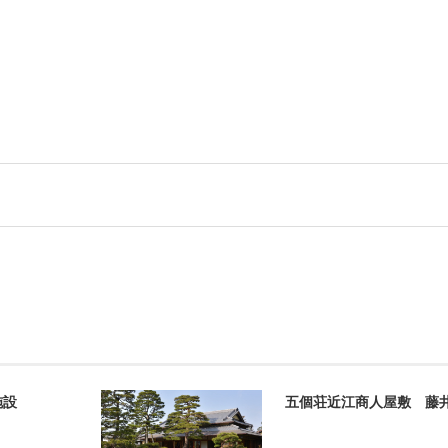
施設
五個荘近江商人屋敷 藤