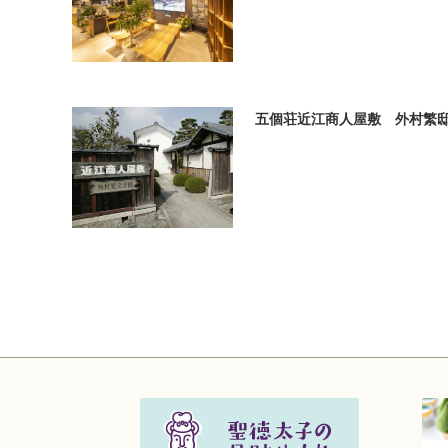
五個荘近江商人屋敷 外村繁