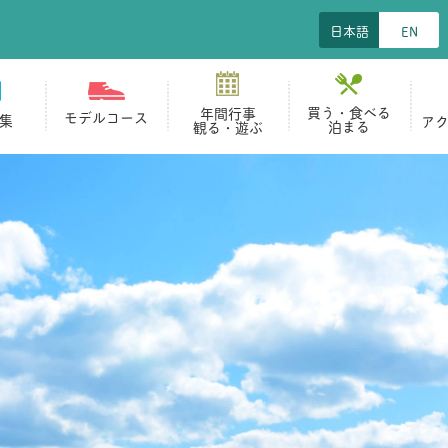
日本語
EN
買う・食べる
年間行事
モデルコース
集
ア
泊まる
観る・遊ぶ