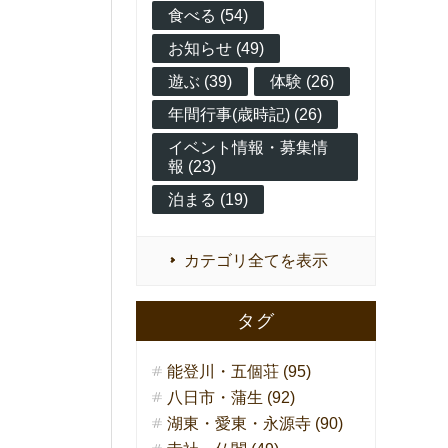
食べる (54)
お知らせ (49)
遊ぶ (39)
体験 (26)
年間行事(歳時記) (26)
イベント情報・募集情
報 (23)
泊まる (19)
カテゴリ全てを表示
タグ
能登川・五個荘 (95)
八日市・蒲生 (92)
湖東・愛東・永源寺 (90)