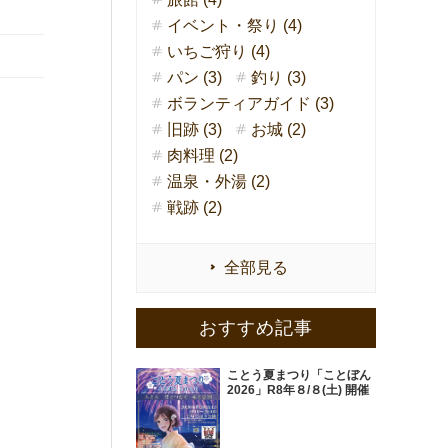
イベント・祭り (4)
いちご狩り (4)
パン (3)
釣り (3)
ボランティアガイド (3)
旧跡 (3)
お城 (2)
肉料理 (2)
温泉・外湯 (2)
戦跡 (2)
全部見る
おすすめ記事
ことう夏まつり「ことぼん
2026」R8年８/８(土) 開催