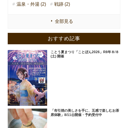
温泉・外湯 (2)
戦跡 (2)
全部見る
おすすめ記事
ことう夏まつり「ことぼん2026」R8年８/８
(土) 開催
「布引焼の美しさを手に、五感で楽しむお茶
席体験」8/11㊋開催・予約受付中