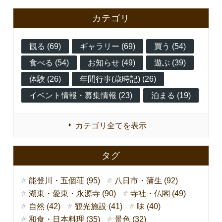
カテゴリ
観る (69)
ギャラリー (69)
買う (54)
食べる (54)
お知らせ (49)
遊ぶ (39)
体験 (26)
年間行事(歳時記) (26)
イベント情報・募集情報 (23)
泊まる (19)
カテゴリ全てを表示
タグ
能登川・五個荘 (95)
八日市・蒲生 (92)
湖東・愛東・永源寺 (90)
寺社・仏閣 (49)
自然 (42)
観光施設 (41)
味 (40)
和食・日本料理 (35)
景色 (32)