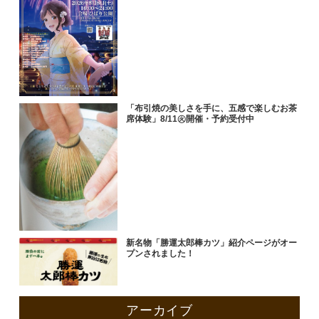
「布引焼の美しさを手に、五感で楽しむお茶
席体験」8/11㊋開催・予約受付中
新名物「勝運太郎棒カツ」紹介ページがオー
プンされました！
アーカイブ