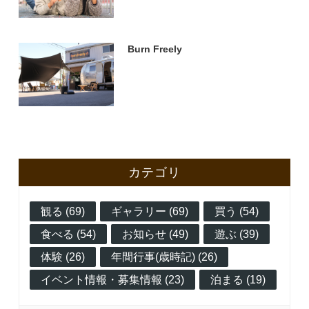
Burn Freely
カテゴリ
観る (69)
ギャラリー (69)
買う (54)
食べる (54)
お知らせ (49)
遊ぶ (39)
体験 (26)
年間行事(歳時記) (26)
イベント情報・募集情報 (23)
泊まる (19)