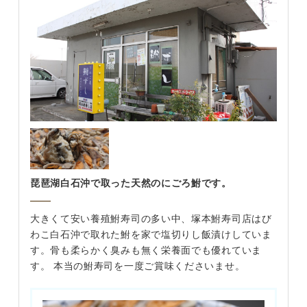
琵琶湖白石沖で取った天然のにごろ鮒です。
大きくて安い養殖鮒寿司の多い中、塚本鮒寿司店はび
わこ白石沖で取れた鮒を家で塩切りし飯漬けしていま
す。骨も柔らかく臭みも無く栄養面でも優れていま
す。 本当の鮒寿司を一度ご賞味くださいませ。