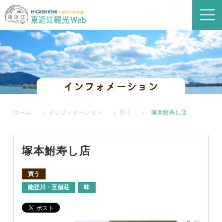
インフォメーション
ホーム
インフォメーション
買う
塚本鮒寿し店
塚本鮒寿し店
買う
能登川・五個荘
味