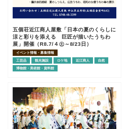
五個荘近江商人屋敷「日本の夏のくらしに
涼と彩りを添える 巨匠が描いたうちわ
展」開催（R8.7/４㊏～8/23日）
イベント情報・募集情報
工芸品
観光施設
ロケ地
近江商人
自然
博物館・美術館・資料館