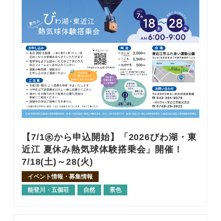
【7/1㊌から申込開始】「2026びわ湖・東
近江 夏休み熱気球体験搭乗会」開催！
7/18(土)～28(火)
イベント情報・募集情報
能登川・五個荘
自然
景色