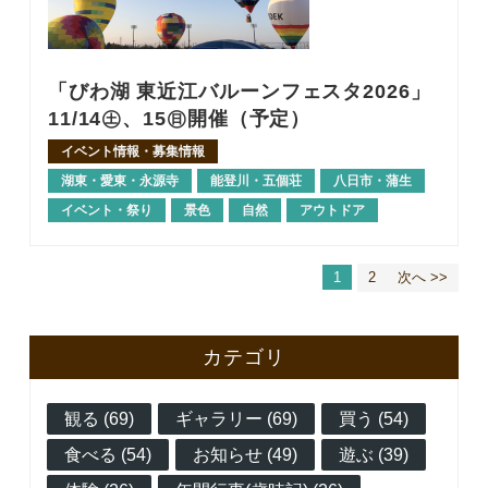
「びわ湖 東近江バルーンフェスタ2026」
11/14㊏、15㊐開催（予定）
イベント情報・募集情報
湖東・愛東・永源寺
能登川・五個荘
八日市・蒲生
イベント・祭り
景色
自然
アウトドア
1
2
次へ >>
カテゴリ
観る (69)
ギャラリー (69)
買う (54)
食べる (54)
お知らせ (49)
遊ぶ (39)