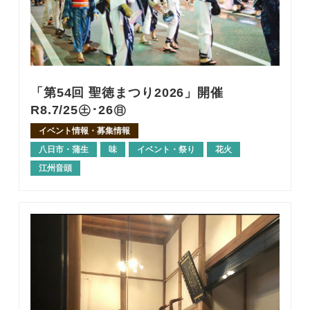
「第54回 聖徳まつり2026」開催
R8.7/25㊏･26㊐
イベント情報・募集情報
八日市・蒲生
味
イベント・祭り
花火
江州音頭