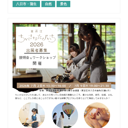
八日市・蒲生
自然
景色