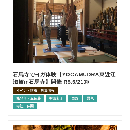
石馬寺でヨガ体験【YOGAMUDRA東近江
滋賀in石馬寺】開催 R8.6/21㊐
イベント情報・募集情報
能登川・五個荘
聖徳太子
自然
景色
寺社・仏閣