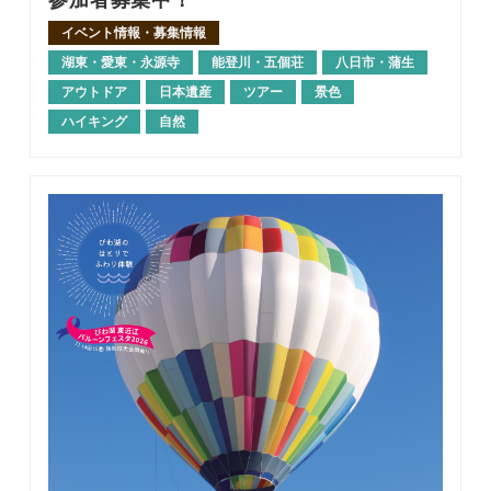
参加者募集中！
イベント情報・募集情報
湖東・愛東・永源寺
能登川・五個荘
八日市・蒲生
アウトドア
日本遺産
ツアー
景色
ハイキング
自然