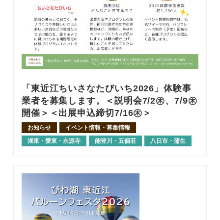
「東近江ちいさなたびいち2026」体験事
業者を募集します。＜説明会7/2㊍、7/9㊍
開催＞＜出展申込締切7/16㊍＞
お知らせ
イベント情報・募集情報
湖東・愛東・永源寺
能登川・五個荘
八日市・蒲生