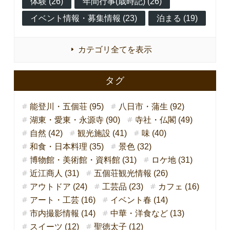
体験 (26)
年間行事(歳時記) (26)
イベント情報・募集情報 (23)
泊まる (19)
カテゴリ全てを表示
タグ
能登川・五個荘 (95)
八日市・蒲生 (92)
湖東・愛東・永源寺 (90)
寺社・仏閣 (49)
自然 (42)
観光施設 (41)
味 (40)
和食・日本料理 (35)
景色 (32)
博物館・美術館・資料館 (31)
ロケ地 (31)
近江商人 (31)
五個荘観光情報 (26)
アウトドア (24)
工芸品 (23)
カフェ (16)
アート・工芸 (16)
イベント春 (14)
市内撮影情報 (14)
中華・洋食など (13)
スイーツ (12)
聖徳太子 (12)