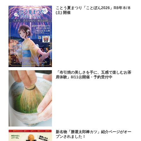
ことう夏まつり「ことぼん2026」R8年８/８
(土) 開催
「布引焼の美しさを手に、五感で楽しむお茶
席体験」8/11㊋開催・予約受付中
新名物「勝運太郎棒カツ」紹介ページがオー
プンされました！