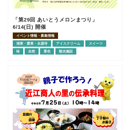
「第29回 あいとうメロンまつり」
6/14(日) 開催
イベント情報・募集情報
湖東・愛東・永源寺
アイスクリーム
スイーツ
味
自然
景色
観光施設