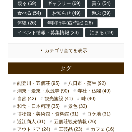
観る (69)
ギャラリー (69)
買う (54)
食べる (54)
お知らせ (49)
遊ぶ (39)
体験 (26)
年間行事(歳時記) (26)
イベント情報・募集情報 (23)
泊まる (19)
カテゴリ全てを表示
タグ
能登川・五個荘 (95)
八日市・蒲生 (92)
湖東・愛東・永源寺 (90)
寺社・仏閣 (49)
自然 (42)
観光施設 (41)
味 (40)
和食・日本料理 (35)
景色 (32)
博物館・美術館・資料館 (31)
ロケ地 (31)
近江商人 (31)
五個荘観光情報 (26)
アウトドア (24)
工芸品 (23)
カフェ (16)