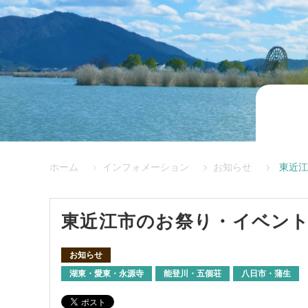
ホーム
インフォメーション
お知らせ
東近江
東近江市のお祭り・イベント情
お知らせ
湖東・愛東・永源寺
能登川・五個荘
八日市・蒲生