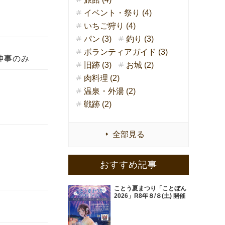
イベント・祭り (4)
いちご狩り (4)
パン (3)
釣り (3)
ボランティアガイド (3)
神事のみ
旧跡 (3)
お城 (2)
肉料理 (2)
温泉・外湯 (2)
戦跡 (2)
全部見る
おすすめ記事
ことう夏まつり「ことぼん
2026」R8年８/８(土) 開催