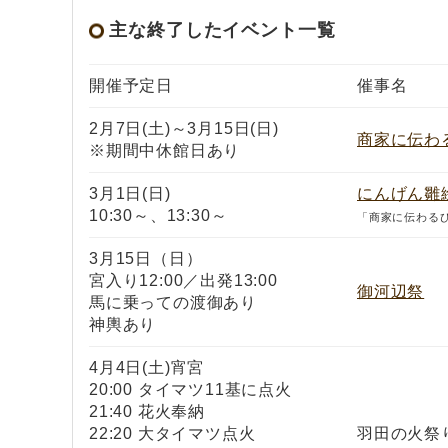
主な終了したイベント一覧
開催予定日
催事名
2月7日(土)～3月15日(日)
商家に伝わ
※期間中休館日あり
3月1日(日)
にんげん雛
10:30～、13:30～
「商家に伝わる
3月15日（日）
宮入り12:00／出発13:00
御河辺祭
馬に乗っての渡御あり
神輿あり
4月4日(土)宵宮
20:00 タイマツ11基に点火
21:40 花火奉納
22:20 大タイマツ点火
羽田の火祭