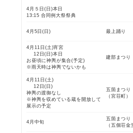
4月５日(日)本日
13:15 合同例大祭祭典
4月5日(日)
最上踊り
4月11日(土)宵宮
12日(日)本日
建部まつり
お昼頃に神輿が集合(予定)
※雨天時は神輿でないかも
4月11日(土)
12日(日)
五箇まつり
神輿の渡御なし
（宮荘町）
※神輿を収めている蔵を開放して
展示の予定
五箇まつり
4月中旬
（五個荘金