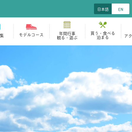
日本語
EN
買う・食べる
年間行事
モデルコース
集
ア
泊まる
観る・遊ぶ