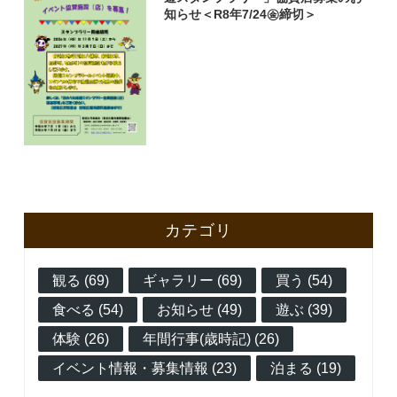
知らせ＜R8年7/24㊎締切＞
カテゴリ
観る (69)
ギャラリー (69)
買う (54)
食べる (54)
お知らせ (49)
遊ぶ (39)
体験 (26)
年間行事(歳時記) (26)
イベント情報・募集情報 (23)
泊まる (19)