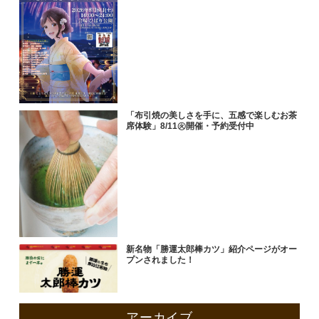
「布引焼の美しさを手に、五感で楽しむお茶
席体験」8/11㊋開催・予約受付中
新名物「勝運太郎棒カツ」紹介ページがオー
プンされました！
アーカイブ