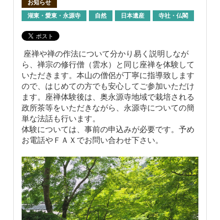
お知らせ
湖東・愛東・永源寺
自然
日本遺産
寺社・仏閣
座禅や禅の作法について分かり易く説明しなが
ら、禅宗の修行僧（雲水）と同じ座禅を体験して
いただきます。本山の僧侶が丁寧に指導致します
ので、はじめての方でも安心してご参加いただけ
ます。座禅体験後は、奥永源寺地域で栽培される
政所茶等をいただきながら、永源寺についての簡
単な法話も行います。
体験については、事前の申込みが必要です。予め
お電話やＦＡＸでお問い合わせ下さい。