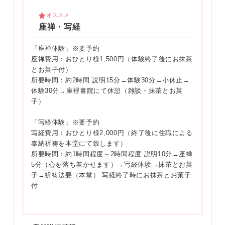
オススメ
座禅・写経
「座禅体験」※要予約
座禅費用：おひとり様1,500円（体験終了後にお抹茶
とお菓子付）
所要時間：約2時間 説明15分→体験30分→小休止→
体験30分→庫裡書院にて休憩（雑談・抹茶とお菓
子）
「写経体験」※要予約
写経費用：おひとり様2,000円（終了後に住職による
奉納祈祷を本堂にて致します）
所要時間：約1時間程度～2時間程度 説明10分→座禅
5分（心を落ち着かせます）→写経体験→抹茶とお菓
子→祈祷法要（本堂） 写経終了時にお抹茶とお菓子
付