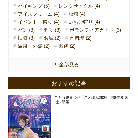
ハイキング (5)
レンタサイクル (4)
アイスクリーム (4)
旅館 (4)
イベント・祭り (4)
いちご狩り (4)
パン (3)
釣り (3)
ボランティアガイド (3)
旧跡 (3)
お城 (2)
肉料理 (2)
温泉・外湯 (2)
戦跡 (2)
全部見る
おすすめ記事
ことう夏まつり「ことぼん2026」R8年８/８
(土) 開催