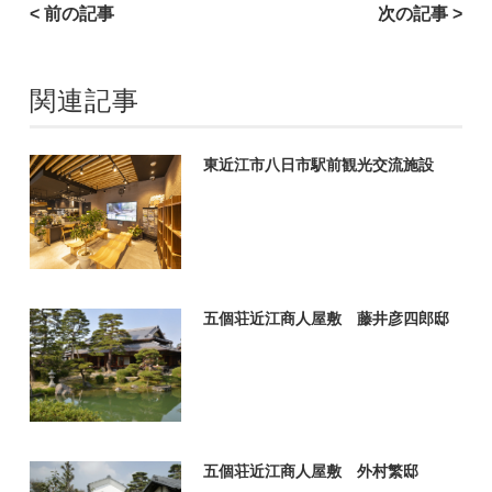
< 前の記事
次の記事 >
関連記事
東近江市八日市駅前観光交流施設
五個荘近江商人屋敷 藤井彦四郎邸
五個荘近江商人屋敷 外村繁邸