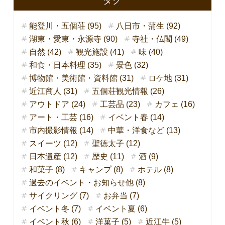
タグ
能登川・五個荘 (95)
八日市・蒲生 (92)
湖東・愛東・永源寺 (90)
寺社・仏閣 (49)
自然 (42)
観光施設 (41)
味 (40)
和食・日本料理 (35)
景色 (32)
博物館・美術館・資料館 (31)
ロケ地 (31)
近江商人 (31)
五個荘観光情報 (26)
アウトドア (24)
工芸品 (23)
カフェ (16)
アート・工芸 (16)
イベント春 (14)
市内撮影情報 (14)
中華・洋食など (13)
スイーツ (12)
聖徳太子 (12)
日本遺産 (12)
歴史 (11)
酒 (9)
和菓子 (8)
キャンプ (8)
ホテル (8)
過去のイベント・お知らせ他 (8)
サイクリング (7)
お弁当 (7)
イベント冬 (7)
イベント夏 (6)
イベント秋 (6)
洋菓子 (5)
近江牛 (5)