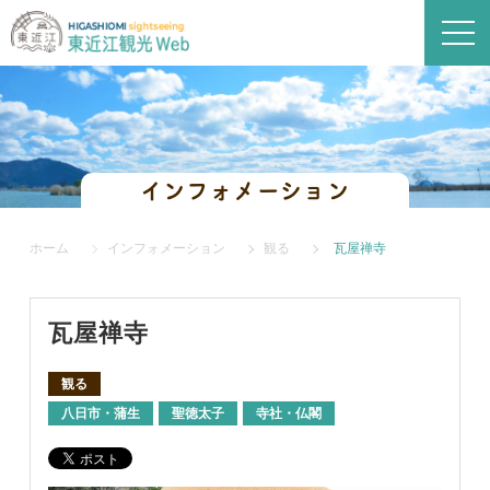
インフォメーション
ホーム
インフォメーション
観る
瓦屋禅寺
瓦屋禅寺
観る
八日市・蒲生
聖徳太子
寺社・仏閣