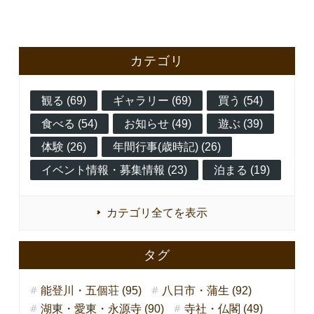
カテゴリ
観る (69)
ギャラリー (69)
買う (54)
食べる (54)
お知らせ (49)
遊ぶ (39)
体験 (26)
年間行事(歳時記) (26)
イベント情報・募集情報 (23)
泊まる (19)
カテゴリ全てを表示
タグ
能登川・五個荘 (95)
八日市・蒲生 (92)
湖東・愛東・永源寺 (90)
寺社・仏閣 (49)