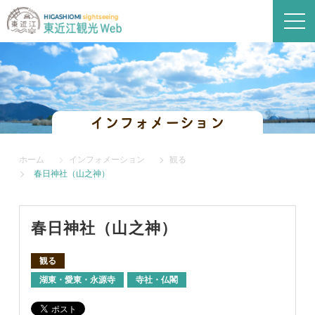
インフォメーション
ホーム
インフォメーション
観る
春日神社（山之神）
春日神社（山之神）
観る
湖東・愛東・永源寺
寺社・仏閣