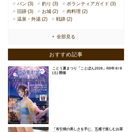
パン (3)
釣り (3)
ボランティアガイド (3)
旧跡 (3)
お城 (2)
肉料理 (2)
温泉・外湯 (2)
戦跡 (2)
全部見る
おすすめ記事
ことう夏まつり「ことぼん2026」R8年８/８
(土) 開催
「布引焼の美しさを手に、五感で楽しむお茶