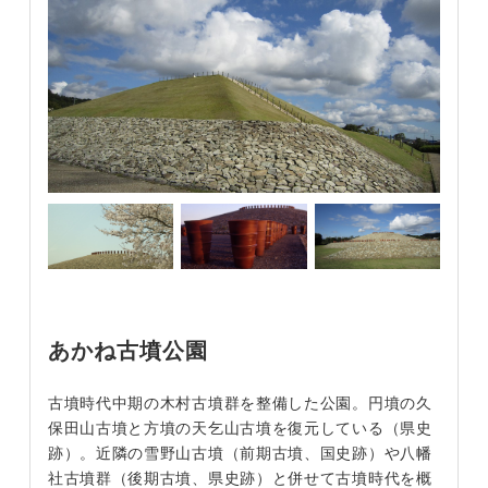
あかね古墳公園
古墳時代中期の木村古墳群を整備した公園。円墳の久
保田山古墳と方墳の天乞山古墳を復元している（県史
跡）。近隣の雪野山古墳（前期古墳、国史跡）や八幡
社古墳群（後期古墳、県史跡）と併せて古墳時代を概