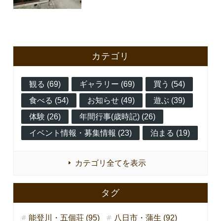
カテゴリ
観る (69)
ギャラリー (69)
買う (54)
食べる (54)
お知らせ (49)
遊ぶ (39)
体験 (26)
年間行事(歳時記) (26)
イベント情報・募集情報 (23)
泊まる (19)
カテゴリ全てを表示
タグ
能登川・五個荘 (95)
八日市・蒲生 (92)