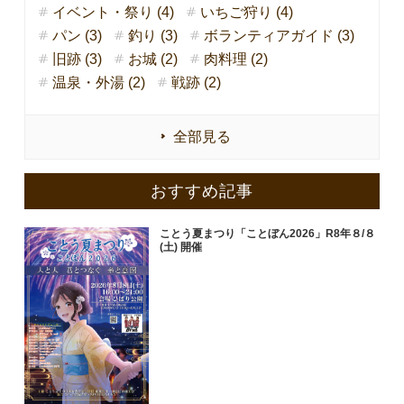
イベント・祭り (4)
いちご狩り (4)
パン (3)
釣り (3)
ボランティアガイド (3)
旧跡 (3)
お城 (2)
肉料理 (2)
温泉・外湯 (2)
戦跡 (2)
全部見る
おすすめ記事
ことう夏まつり「ことぼん2026」R8年８/８
(土) 開催