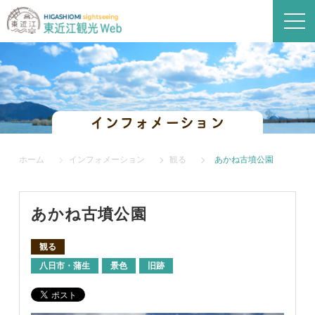
インフォメーション
ホーム
インフォメーション
観る
あかね古墳公園
あかね古墳公園
観る
八日市・蒲生
景色
旧跡