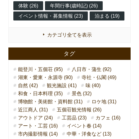
体験 (26)
年間行事(歳時記) (26)
イベント情報・募集情報 (23)
泊まる (19)
カテゴリ全てを表示
タグ
能登川・五個荘 (95)
八日市・蒲生 (92)
湖東・愛東・永源寺 (90)
寺社・仏閣 (49)
自然 (42)
観光施設 (41)
味 (40)
和食・日本料理 (35)
景色 (32)
博物館・美術館・資料館 (31)
ロケ地 (31)
近江商人 (31)
五個荘観光情報 (26)
アウトドア (24)
工芸品 (23)
カフェ (16)
アート・工芸 (16)
イベント春 (14)
市内撮影情報 (14)
中華・洋食など (13)