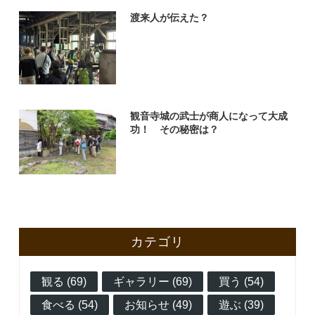
渡来人が伝えた？
観音寺城の武士が商人になって大成
功！ その秘密は？
カテゴリ
観る (69)
ギャラリー (69)
買う (54)
食べる (54)
お知らせ (49)
遊ぶ (39)