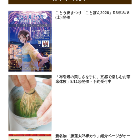
ことう夏まつり「ことぼん2026」R8年８/８
(土) 開催
「布引焼の美しさを手に、五感で楽しむお茶
席体験」8/11㊋開催・予約受付中
新名物「勝運太郎棒カツ」紹介ページがオー