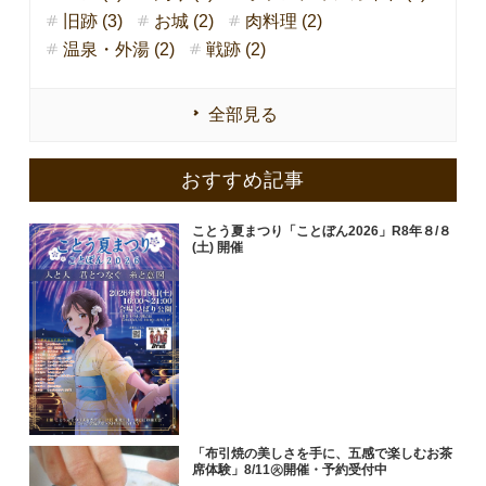
旧跡 (3)
お城 (2)
肉料理 (2)
温泉・外湯 (2)
戦跡 (2)
全部見る
おすすめ記事
ことう夏まつり「ことぼん2026」R8年８/８
(土) 開催
「布引焼の美しさを手に、五感で楽しむお茶
席体験」8/11㊋開催・予約受付中