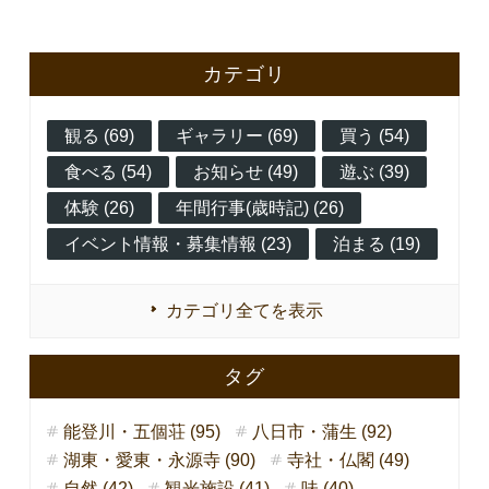
カテゴリ
観る (69)
ギャラリー (69)
買う (54)
食べる (54)
お知らせ (49)
遊ぶ (39)
体験 (26)
年間行事(歳時記) (26)
イベント情報・募集情報 (23)
泊まる (19)
カテゴリ全てを表示
タグ
能登川・五個荘 (95)
八日市・蒲生 (92)
湖東・愛東・永源寺 (90)
寺社・仏閣 (49)
自然 (42)
観光施設 (41)
味 (40)