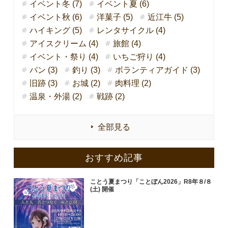
イベント冬 (7)
イベント夏 (6)
イベント秋 (6)
洋菓子 (5)
近江牛 (5)
ハイキング (5)
レンタサイクル (4)
アイスクリーム (4)
旅館 (4)
イベント・祭り (4)
いちご狩り (4)
パン (3)
釣り (3)
ボランティアガイド (3)
旧跡 (3)
お城 (2)
肉料理 (2)
温泉・外湯 (2)
戦跡 (2)
全部見る
おすすめ記事
ことう夏まつり「ことぼん2026」R8年８/８
(土) 開催