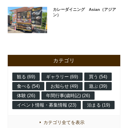
カレーダイニング Asian（アジア
ン）
カテゴリ
観る (69)
ギャラリー (69)
買う (54)
食べる (54)
お知らせ (49)
遊ぶ (39)
体験 (26)
年間行事(歳時記) (26)
イベント情報・募集情報 (23)
泊まる (19)
カテゴリ全てを表示