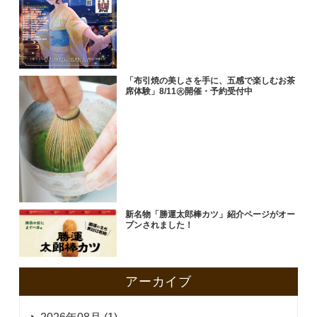
「布引焼の美しさを手に、五感で楽しむお茶
席体験」8/11㊋開催・予約受付中
新名物「勝運太郎棒カツ」紹介ページがオー
プンされました！
アーカイブ