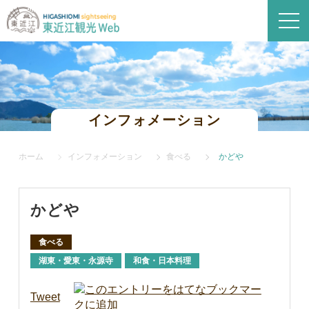
インフォメーション
ホーム
インフォメーション
食べる
かどや
かどや
食べる
湖東・愛東・永源寺
和食・日本料理
Tweet