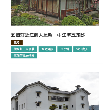
五個荘近江商人屋敷 中江準五郎邸
観る
能登川・五個荘
観光施設
ロケ地
近江商人
五個荘観光情報