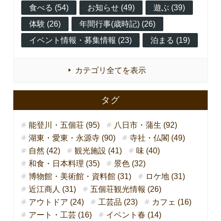
食べる (54)
お知らせ (49)
遊ぶ (39)
体験 (26)
年間行事(歳時記) (26)
イベント情報・募集情報 (23)
泊まる (19)
カテゴリ全てを表示
タグ
能登川・五個荘 (95)
八日市・蒲生 (92)
湖東・愛東・永源寺 (90)
寺社・仏閣 (49)
自然 (42)
観光施設 (41)
味 (40)
和食・日本料理 (35)
景色 (32)
博物館・美術館・資料館 (31)
ロケ地 (31)
近江商人 (31)
五個荘観光情報 (26)
アウトドア (24)
工芸品 (23)
カフェ (16)
アート・工芸 (16)
イベント春 (14)