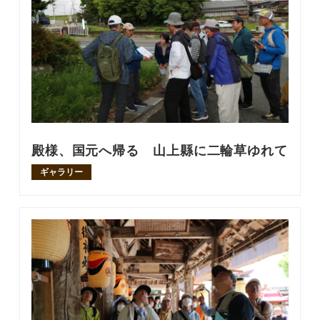
殿様、国元へ帰る 山上縣に二輪草ゆれて
ギャラリー