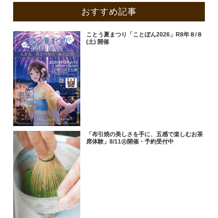
おすすめ記事
ことう夏まつり「ことぼん2026」R8年８/８
(土) 開催
「布引焼の美しさを手に、五感で楽しむお茶
席体験」8/11㊋開催・予約受付中