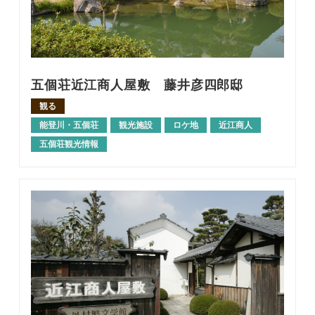
五個荘近江商人屋敷 藤井彦四郎邸
観る
能登川・五個荘
観光施設
ロケ地
近江商人
五個荘観光情報