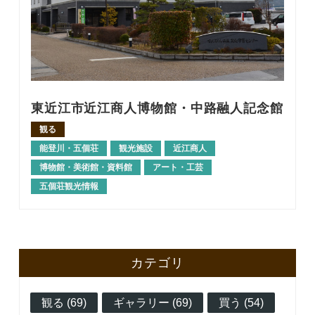
東近江市近江商人博物館・中路融人記念館
観る
能登川・五個荘
観光施設
近江商人
博物館・美術館・資料館
アート・工芸
五個荘観光情報
カテゴリ
観る (69)
ギャラリー (69)
買う (54)