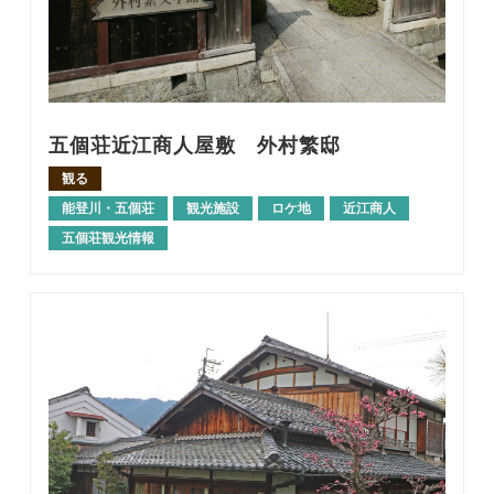
五個荘近江商人屋敷 外村繁邸
観る
能登川・五個荘
観光施設
ロケ地
近江商人
五個荘観光情報