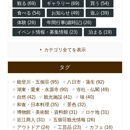
観る (69)
ギャラリー (69)
買う (54)
食べる (54)
お知らせ (49)
遊ぶ (39)
体験 (26)
年間行事(歳時記) (26)
イベント情報・募集情報 (23)
泊まる (19)
カテゴリ全てを表示
タグ
能登川・五個荘 (95)
八日市・蒲生 (92)
湖東・愛東・永源寺 (90)
寺社・仏閣 (49)
自然 (42)
観光施設 (41)
味 (40)
和食・日本料理 (35)
景色 (32)
博物館・美術館・資料館 (31)
ロケ地 (31)
近江商人 (31)
五個荘観光情報 (26)
アウトドア (24)
工芸品 (23)
カフェ (16)