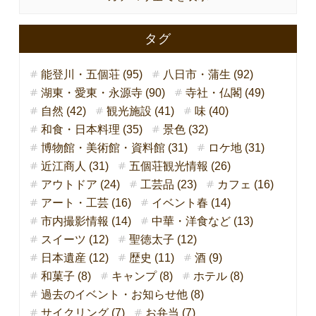
タグ
能登川・五個荘 (95)
八日市・蒲生 (92)
湖東・愛東・永源寺 (90)
寺社・仏閣 (49)
自然 (42)
観光施設 (41)
味 (40)
和食・日本料理 (35)
景色 (32)
博物館・美術館・資料館 (31)
ロケ地 (31)
近江商人 (31)
五個荘観光情報 (26)
アウトドア (24)
工芸品 (23)
カフェ (16)
アート・工芸 (16)
イベント春 (14)
市内撮影情報 (14)
中華・洋食など (13)
スイーツ (12)
聖徳太子 (12)
日本遺産 (12)
歴史 (11)
酒 (9)
和菓子 (8)
キャンプ (8)
ホテル (8)
過去のイベント・お知らせ他 (8)
サイクリング (7)
お弁当 (7)