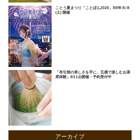
ことう夏まつり「ことぼん2026」R8年８/８
(土) 開催
「布引焼の美しさを手に、五感で楽しむお茶
席体験」8/11㊋開催・予約受付中
アーカイブ