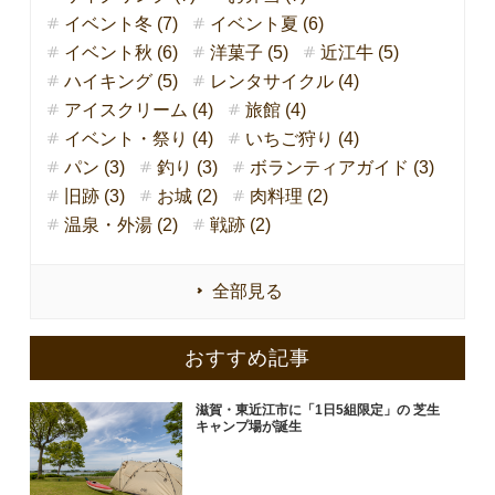
イベント冬 (7)
イベント夏 (6)
イベント秋 (6)
洋菓子 (5)
近江牛 (5)
ハイキング (5)
レンタサイクル (4)
アイスクリーム (4)
旅館 (4)
イベント・祭り (4)
いちご狩り (4)
パン (3)
釣り (3)
ボランティアガイド (3)
旧跡 (3)
お城 (2)
肉料理 (2)
温泉・外湯 (2)
戦跡 (2)
全部見る
おすすめ記事
滋賀・東近江市に「1日5組限定」の 芝生
キャンプ場が誕生