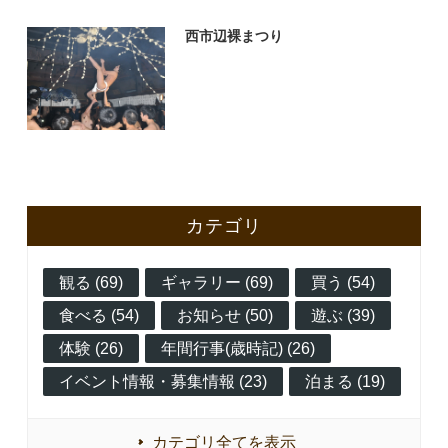
西市辺裸まつり
カテゴリ
観る (69)
ギャラリー (69)
買う (54)
食べる (54)
お知らせ (50)
遊ぶ (39)
体験 (26)
年間行事(歳時記) (26)
イベント情報・募集情報 (23)
泊まる (19)
カテゴリ全てを表示