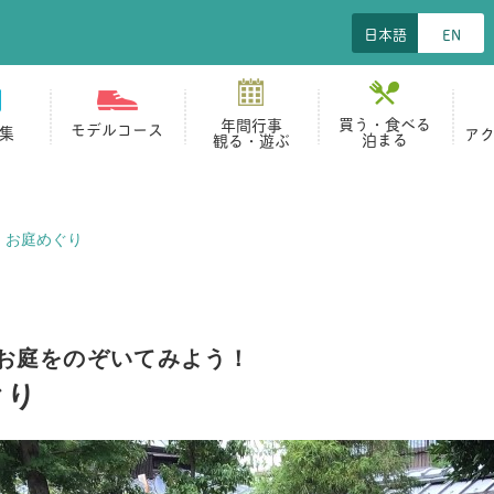
日本語
EN
買う・食べる
年間行事
モデルコース
集
ア
泊まる
観る・遊ぶ
・お庭めぐり
お庭をのぞいてみよう！
めぐり