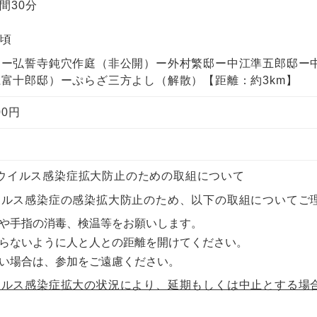
間30分
0頃
しー弘誓寺鈍穴作庭（非公開）ー外村繁邸ー中江準五郎邸ー
富十郎邸）ーぷらざ三方よし（解散）【距離：約3km】
00円
ウイルス感染症拡大防止のための取組について
イルス感染症の感染拡大防止のため、以下の取組についてご
や手指の消毒、検温等をお願いします。
らないように人と人との距離を開けてください。
い場合は、参加をご遠慮ください。
イルス感染症拡大の状況により、延期もしくは中止とする場