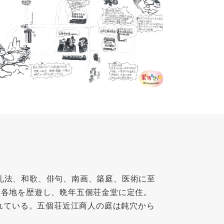
礼法、和歌、俳句、南画、築庭、医術に至
に各地を歴遊し、晩年五個荘金堂に定住。
われている。五個荘近江商人の庭は鈍穴から