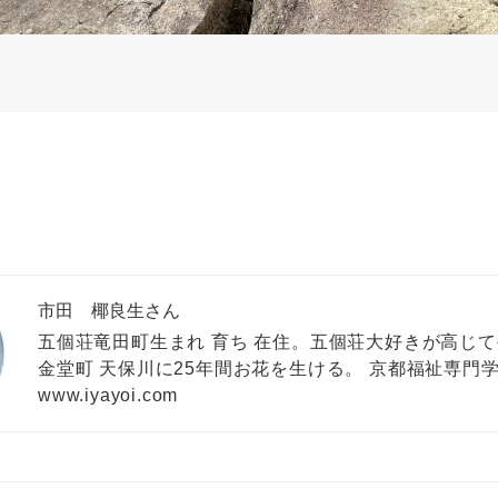
市田 椰良生さん
五個荘竜田町生まれ 育ち 在住。五個荘大好きが高じ
金堂町 天保川に25年間お花を生ける。 京都福祉専門
www.iyayoi.com