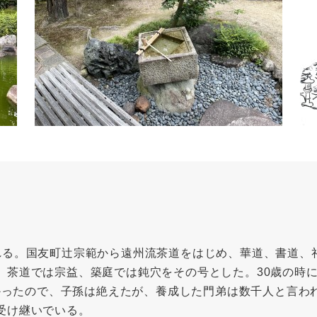
る。国友町辻宗範から遠州流茶道をはじめ、華道、書道、
。茶道では宗益、築庭では鈍穴をその号とした。30歳の時
なかったので、子孫は絶えたが、養成した門弟は数千人と言
受け継いでいる。