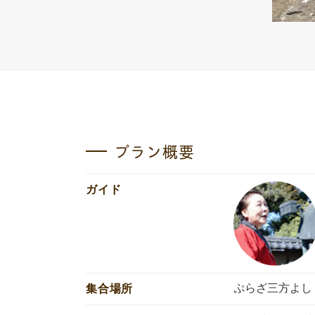
プラン概要
ガイド
ぷらざ三方よし
集合場所