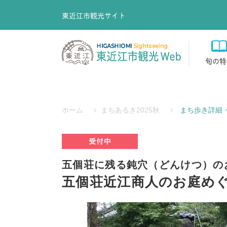
東近江市観光サイト
旬の特
ホーム
まちあるき2025秋
まち歩き詳細
五個荘に残る鈍穴（どんけつ）の
五個荘近江商人のお庭