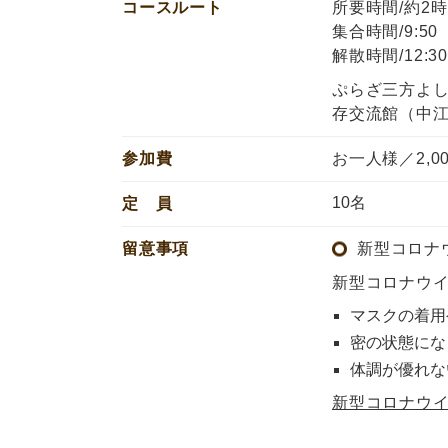
コースルート
所要時間/約2時
集合時間/9:50
解散時間/12:3
ぷらざ三方よ
存交流館（中江
参加費
お一人様／2,0
10名
定 員
留意事項
新型コロナ
新型コロナウ
マスクの着用
密の状態にな
体調が優れな
新型コロナウ