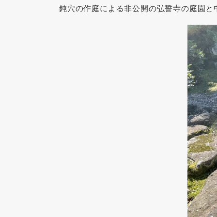
鈍穴の作庭による非公開の弘誓寺の庭園と