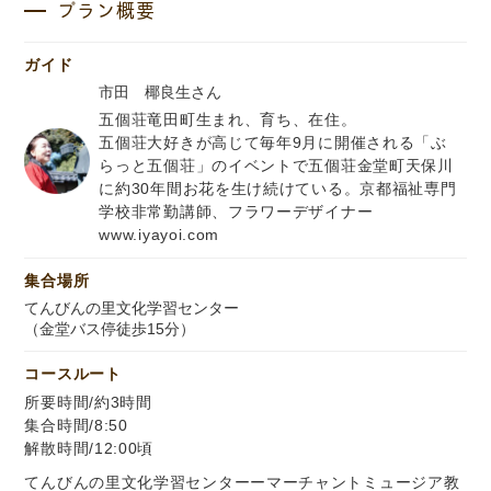
プラン概要
ガイド
市田 椰良生さん
五個荘竜田町生まれ、育ち、在住。
五個荘大好きが高じて毎年9月に開催される「ぶ
らっと五個荘」のイベントで五個荘金堂町天保川
に約30年間お花を生け続けている。京都福祉専門
学校非常勤講師、フラワーデザイナー
www.iyayoi.com
集合場所
てんびんの里文化学習センター
（金堂バス停徒歩15分）
コースルート
所要時間/約3時間
集合時間/8:50
解散時間/12:00頃
てんびんの里文化学習センターーマーチャントミュージア教