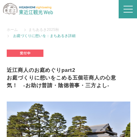
ホーム
まちあるき2025秋
お庭づくりに想いを：まちあるき詳細
近江商人のお庭めぐりpart2
お庭づくりに想いをこめる五個荘商人の心意
気！ -お助け普請・陰徳善事・三方よし-