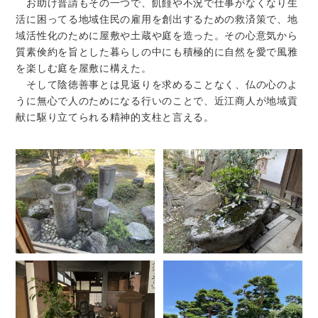
お助け普請もその一つで、飢饉や不況で仕事がなくなり生
活に困ってる地域住民の雇用を創出するための救済策で、地
域活性化のために屋敷や土蔵や庭を造った。その心意気から
質素倹約を旨とした暮らしの中にも積極的に自然を愛で風雅
を楽しむ庭を屋敷に構えた。
そして陰徳善事とは見返りを求めることなく、仏の心のよ
うに無心で人のためになる行いのことで、近江商人が地域貢
献に駆り立てられる精神的支柱と言える。