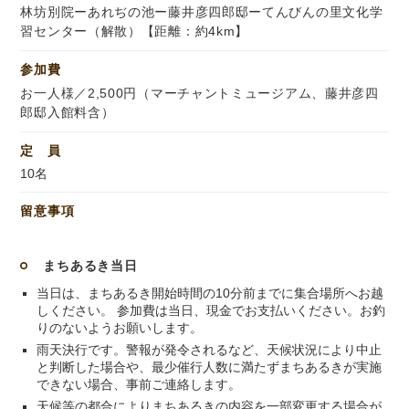
林坊別院ーあれぢの池ー藤井彦四郎邸ーてんびんの里文化学
習センター（解散）【距離：約4km】
参加費
お一人様／2,500円（マーチャントミュージアム、藤井彦四
郎邸入館料含）
定 員
10名
留意事項
まちあるき当日
当日は、まちあるき開始時間の10分前までに集合場所へお越
しください。 参加費は当日、現金でお支払いください。お釣
りのないようお願いします。
雨天決行です。警報が発令されるなど、天候状況により中止
と判断した場合や、最少催行人数に満たずまちあるきが実施
できない場合、事前ご連絡します。
天候等の都合によりまちあるきの内容を一部変更する場合が