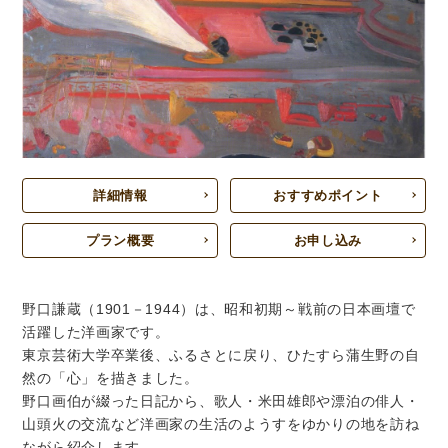
詳細情報
おすすめポイント
プラン概要
お申し込み
野口謙蔵（1901－1944）は、昭和初期～戦前の日本画壇で
活躍した洋画家です。
東京芸術大学卒業後、ふるさとに戻り、ひたすら蒲生野の自
然の「心」を描きました。
野口画伯が綴った日記から、歌人・米田雄郎や漂泊の俳人・
山頭火の交流など洋画家の生活のようすをゆかりの地を訪ね
ながら紹介します。