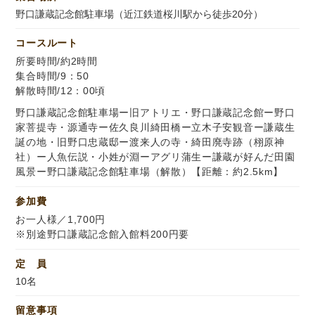
野口謙蔵記念館駐車場（近江鉄道桜川駅から徒歩20分）
コースルート
所要時間/約2時間
集合時間/9：50
解散時間/12：00頃
野口謙蔵記念館駐車場ー旧アトリエ・野口謙蔵記念館ー野口
家菩提寺・源通寺ー佐久良川綺田橋ー立木子安観音ー謙蔵生
誕の地・旧野口忠蔵邸ー渡来人の寺・綺田廃寺跡（栩原神
社）ー人魚伝説・小姓が淵ーアグリ蒲生ー謙蔵が好んだ田園
風景ー野口謙蔵記念館駐車場（解散）【距離：約2.5km】
参加費
お一人様／1,700円
※別途野口謙蔵記念館入館料200円要
定 員
10名
留意事項