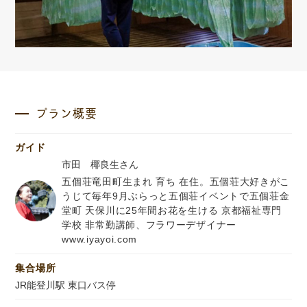
プラン概要
ガイド
市田 椰良生さん
五個荘竜田町生まれ 育ち 在住。五個荘大好きがこ
うじて毎年9月ぶらっと五個荘イベントで五個荘金
堂町 天保川に25年間お花を生ける 京都福祉専門
学校 非常勤講師、フラワーデザイナー
www.iyayoi.com
集合場所
JR能登川駅 東口バス停