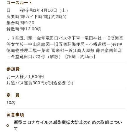
コースルート
日 程/令和3年4月10日（土）
所要時間/ガイド時間は約2時間
集合時間/9:20
解散時間/12:00頃
ＪＲ能登川駅ー金堂竜田口バス停下車ー竜田神社ー旧淡海高
等女学校ー中山道絵図ー旧五個荘郵便局－小幡道標ー(有)伊
徳織物整理工場ー菓道 冨来郁ー近江商人屋敷 藤井彦四郎邸
－金堂竜田口バス停（解散）【距離：約4km】
参加費
お一人様／1,500円
片道バス運賃300円が別途必要です
定 員
10名
留意事項
新型コロナウイルス感染症拡大防止のための取組につい
て