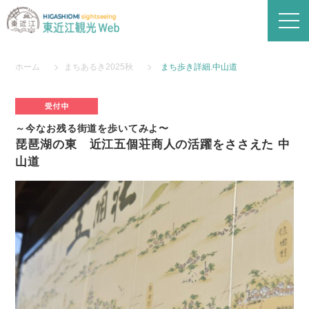
ホーム
まちあるき2025秋
まち歩き詳細.中山道
～今なお残る街道を歩いてみよ〜
琵琶湖の東 近江五個荘商人の活躍をささえた 中
山道