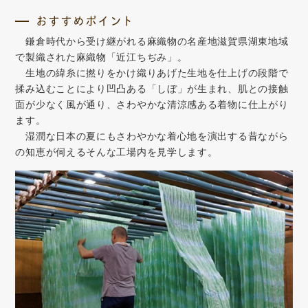
おすすめポイント
鎌倉時代から受け継がれる麻織物の名産地滋賀県湖東地域
で製織された麻織物「近江ちぢみ」。
生地の緯糸に撚りをかけ織りあげた生地を仕上げの段階で
揉み込むことにより凹凸ある「しぼ」が生まれ、肌との接触
面が少なく風が通り、さわやかな清涼感ある着物に仕上がり
ます。
湿潤な日本の夏にもさわやかな着心地を演出する昔ながら
の知恵が伺えるそんな工場内を見学します。