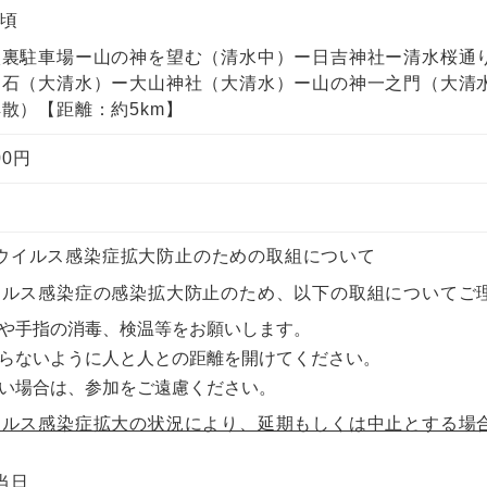
0頃
校裏駐車場ー山の神を望む（清水中）ー日吉神社ー清水桜通
ノ石（大清水）ー大山神社（大清水）ー山の神一之門（大清
散）【距離：約5km】
00円
ウイルス感染症拡大防止のための取組について
イルス感染症の感染拡大防止のため、以下の取組についてご
や手指の消毒、検温等をお願いします。
らないように人と人との距離を開けてください。
い場合は、参加をご遠慮ください。
イルス感染症拡大の状況により、延期もしくは中止とする場
当日