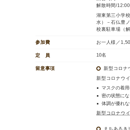
解散時間/12:0
湖東第三小学
水）－石仏豊
校裏駐車場（解
参加費
お一人様／1,5
10名
定 員
留意事項
新型コロナ
新型コロナウ
マスクの着用
密の状態にな
体調が優れな
新型コロナウ
まちあるき