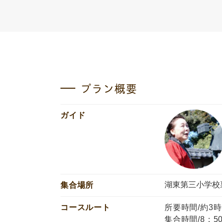
プラン概要
ガイド
湖東第三小学校
集合場所
コースルート
所要時間/約3
集合時間/8：5