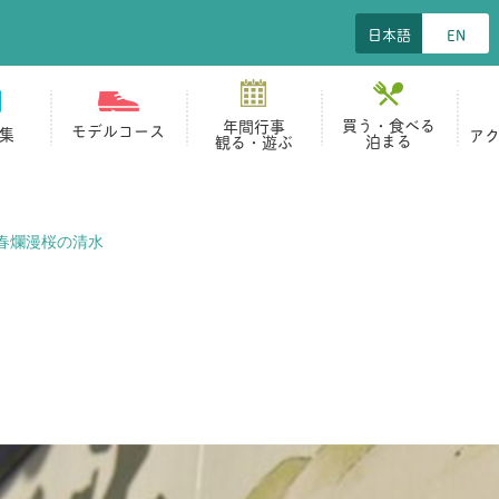
日本語
EN
買う・食べる
年間行事
モデルコース
集
ア
泊まる
観る・遊ぶ
春爛漫桜の清水