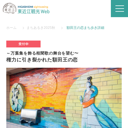
ホーム
まちあるき2025秋
額田王の恋まち歩き詳細
～万葉集を飾る相聞歌の舞台を望む〜
権力に引き裂かれた額田王の恋