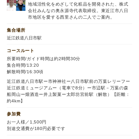
地域活性化をめざして化粧品を開発された、株式
会社みんなの奥永源寺代表取締役。東近江市八日
市地区を愛する西里さんの二人でご案内。
集合場所
近江鉄道八日市駅
コースルート
所要時間/ガイド時間は約2時間30分
集合時間/13:20
解散時間/16:30頃
近江鉄道八日市駅ー市神神社ー八日市駅前の万葉レリーフー
近江鉄道ミュージアムー（電車で8分）ー市辺駅－万葉の森
船岡山ー畑酒造ー井上製菓ー太郎坊宮前駅（解散）【距離：
約4km】
参加費
お一人様／1,500円
別途交通費が180円必要です