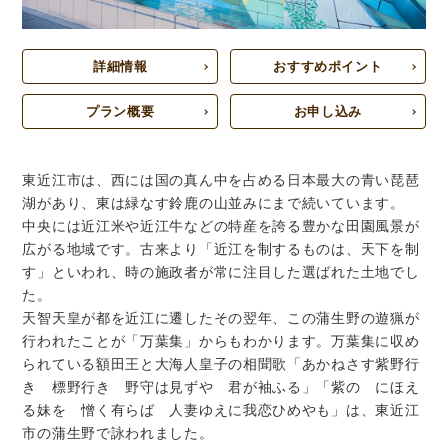
詳細情報
おすすめポイント
プラン概要
お申し込み
東近江市は、西には国の真ん中を占める日本最大の青い琵琶
湖があり、東は緑なす鈴鹿の山並みにまで続いています。
中央には近江米や近江牛などの特産を誇る豊かな田園風景が
広がる地域です。古来より「近江を制するものは、天下を制
す」といわれ、時の施政者が常に注目した選ばれた土地でし
た。
天智天皇が都を近江に遷したその翌年、この蒲生野の遊猟が
行われたことが「万葉集」からもわかります。万葉集に収め
られている額田王と大海人皇子の相聞歌「あかねさす紫野行
き 標野行き 野守は見ずや 君が袖ふる」「紫の にほえ
る妹を 憎く有らば 人妻ゆえに我恋ひめやも」は、東近江
市の蒲生野で詠われました。