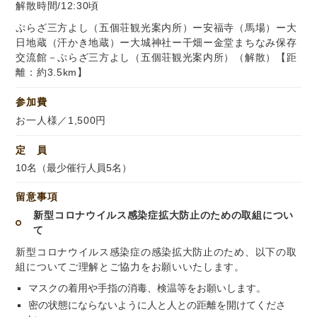
解散時間/12:30頃
ぷらざ三方よし（五個荘観光案内所）ー安福寺（馬場）ー大
日地蔵（汗かき地蔵）ー大城神社ー干畑ー金堂まちなみ保存
交流館－ぷらざ三方よし（五個荘観光案内所）（解散）【距
離：約3.5km】
参加費
お一人様／1,500円
定 員
10名（最少催行人員5名）
留意事項
新型コロナウイルス感染症拡大防止のための取組につい
て
新型コロナウイルス感染症の感染拡大防止のため、以下の取
組についてご理解とご協力をお願いいたします。
マスクの着用や手指の消毒、検温等をお願いします。
密の状態にならないように人と人との距離を開けてくださ