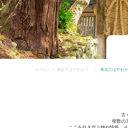
ホーム
東近江はやわかり
東近江はやわか
古
複数の
ここを往き交う物や情報、そ