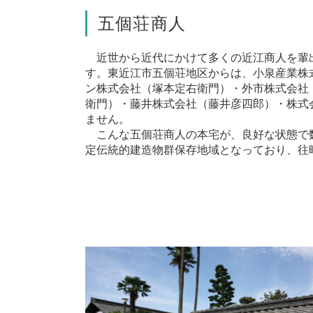
五個荘商人
近世から近代にかけて多くの近江商人を輩
す。東近江市五個荘地区からは、
小泉産業株
ン株式会社
（塚本定右衛門）・
外市株式会社
衛門）・
藤井株式会社
（藤井彦四郎）・
株式
ません。
こんな五個荘商人の本宅が、良好な状態で
定伝統的建造物群保存地域となっており、往