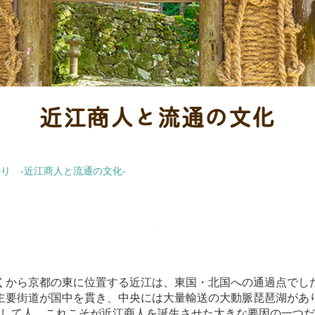
近江商人と流通の文化
り -近江商人と流通の文化-
くから京都の東に位置する近江は、東国・北国への通過点でし
主要街道が国中を貫き、中央には大量輸送の大動脈琵琶湖があ
して人、これこそが近江商人を誕生させた大きな要因の一つだ