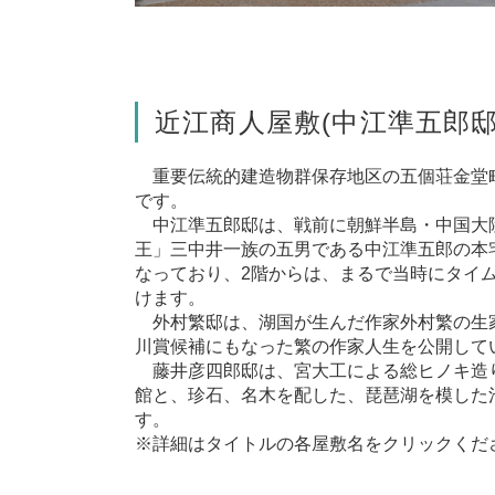
近江商人屋敷(
中江準五郎
重要伝統的建造物群保存地区の五個荘金堂
です。
中江準五郎邸は、戦前に朝鮮半島・中国大陸
王」三中井一族の五男である中江準五郎の本
なっており、2階からは、まるで当時にタイ
けます。
外村繁邸は、湖国が生んだ作家外村繁の生
川賞候補にもなった繁の作家人生を公開して
藤井彦四郎邸は、宮大工による総ヒノキ造
館と、珍石、名木を配した、琵琶湖を模した
す。
※詳細はタイトルの各屋敷名をクリックくだ