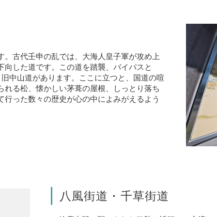
す。古代壬申の乱では、大海人皇子軍が攻め上
下向した道です。この道を踏襲、バイパスと
、旧中山道があります。ここに立つと、国道の喧
られる松、懐かしい茅葺の屋根、しっとり落ち
て行った数々の歴史が心の中によみがえるよう
八風街道・千草街道