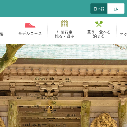
日本語
EN
買う・食べる
年間行事
モデルコース
集
ア
泊まる
観る・遊ぶ