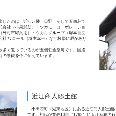
出したのは、近江八幡・日野、そして五個荘で
式会社
（小泉武助）・
ツカモトコーポレーショ
（外村市郎兵衛）・
ツカキグループ
（塚本喜左
会社 ワコール
（塚本幸一）など枚挙に暇があり
数多く遺っているのが五個荘金堂町です。国選
時の景観を今に伝えています。
近江商人郷土館
小田苅町（湖東地区）にある近江商人郷土館
です。初代が寛政10年（1798）に近江麻布