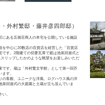
邸
・
外村繁邸
・
藤井彦四郎邸
）
町にある五個荘商人の本宅を公開している施設
を中心に20数店の百貨店を経営した「百貨店
宅です。2階建ての切妻瓦葺で庭は池泉回遊式と
ムスリップしたかのような眺望をお楽しみいただ
家です。蔵は「外村繁文学館」として第一回芥
います。
りの客殿、ユニークな洋風、ログハウス風の洋
池泉回遊式の大庭園と土蔵が立ち並んでいま
さい。