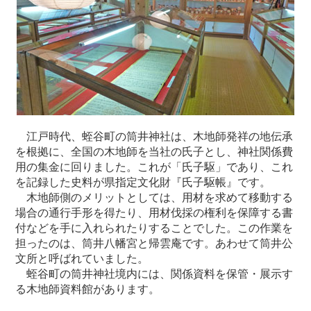
江戸時代、蛭谷町の筒井神社は、木地師発祥の地伝承
を根拠に、全国の木地師を当社の氏子とし、神社関係費
用の集金に回りました。これが「氏子駆」であり、これ
を記録した史料が県指定文化財『氏子駆帳』です。
木地師側のメリットとしては、用材を求めて移動する
場合の通行手形を得たり、用材伐採の権利を保障する書
付などを手に入れられたりすることでした。この作業を
担ったのは、筒井八幡宮と帰雲庵です。あわせて筒井公
文所と呼ばれていました。
蛭谷町の筒井神社境内には、関係資料を保管・展示す
る木地師資料館があります。