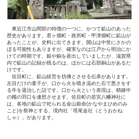
東近江市山間部の特徴の一つに、かつて鉱山のあった
歴史があります。君ヶ畑町・政所町・甲津畑町に鉱山が
あったことが、史料に出てきます。開山は中世にさかの
ぼる可能性もありますが、確実なのは江戸から明治にか
けての時期です。銀や銅を産出していましたが、滋賀県
内で鉱山の記録が残るのは、ほかには石部銅山があるだ
けです。
佐目町に、鉱山経営を彷彿とさせる伝承があります。
左目だけの童子が、口から火を噴き温めた石で悪さをす
る牛を退治した話です。口から火という表現は、精錬中
の鞴の羽口を連想させます。佐目町の若宮八幡神社に
は、各地の鉱山で祀られる金山姫命(かなやまひめのみ
こと)を祭神とする、境内社「塔尾金社（とうおかね
しゃ）」があります。