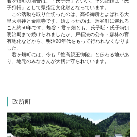
君ヶ畑町の場合は、「氏子狩」といい、その記録は『氏
子狩帳』として県指定文化財となっています。
この活動を取り仕切ったのは、高松御所とよばれる大
皇大明神と金龍寺です。始まったのは、蛭谷町に遅れる
こと約50年です。蛭谷・君ヶ畑とも、氏子駈・氏子狩は
明治期まで続けられましたが、戸籍法の公布・森林の官
有地化などから、明治20年代をもって行われなくなりま
した。
君ヶ畑町には、今も「惟高親王御陵」と伝わる地があ
り、地元のみなさんが大切に守られています。
政所町