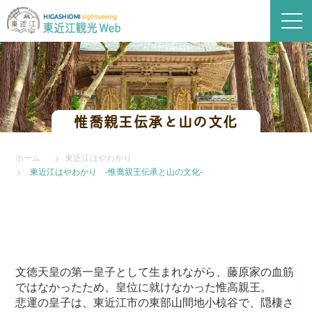
惟喬親王伝承と山の文化
ホーム
東近江はやわかり
東近江はやわかり -惟喬親王伝承と山の文化-
文徳天皇の第一皇子として生まれながら、藤原家の血筋
ではなかったため、皇位に就けなかった惟高親王。
悲運の皇子は、東近江市の東部山間地小椋谷で、隠棲さ