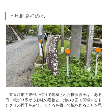
木地師発祥の地
東近江市の東部小椋谷で隠棲された惟高親王は、ある
日、転がり広がるお経の巻物と、池の水面で回転するド
ングリの帽子をみて、ろくろを回して椀を作ることを思