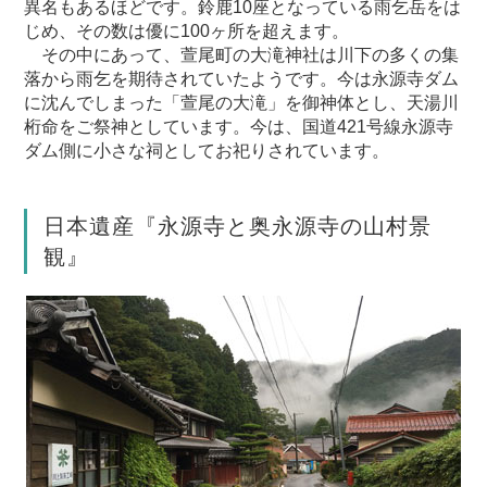
異名もあるほどです。鈴鹿10座となっている雨乞岳をは
じめ、その数は優に100ヶ所を超えます。
その中にあって、萱尾町の大滝神社は川下の多くの集
落から雨乞を期待されていたようです。今は永源寺ダム
に沈んでしまった「萱尾の大滝」を御神体とし、天湯川
桁命をご祭神としています。今は、国道421号線永源寺
ダム側に小さな祠としてお祀りされています。
日本遺産『永源寺と奥永源寺の山村景
観』