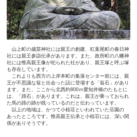
山上町の歳苗神社には親王の創建、杠葉尾町の春日神
社には親王参詣伝承があります。また、政所町の八幡神
社には惟高親王像が祀られた社があり、親王塚と呼ぶ塚
も存在しています。
これよりも西方の上岸本町の集落センター前には、親
王が不思議な翁と出会った話に登場する「翁石」があり
ます。また、ここから北西約800ｍ愛知井橋のたもとに
は、「蹄石」があります。これは、親王が乗っておられ
た馬の蹄の跡が残っているのだと伝わっています。
以上の地域は、かつて小椋荘といわれていた荘園の
あったところです。惟高親王伝承と小椋荘には、深い関
係がありそうです。